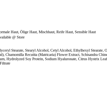
ormale Haut, Ölige Haut, Mischhaut, Reife Haut, Sensible Haut
Available @ Store
yceryl Stearate, Stearyl Alcohol, Cetyl Alcohol, Ethylhexyl Stearate, 
), Chamomilla Recutita (Matricaria) Flower Extract, Schisandra Chine
um, Hydrolyzed Soy Protein, Sodium Hyaluronate, Citrus Hystrix Leaf
iltrate