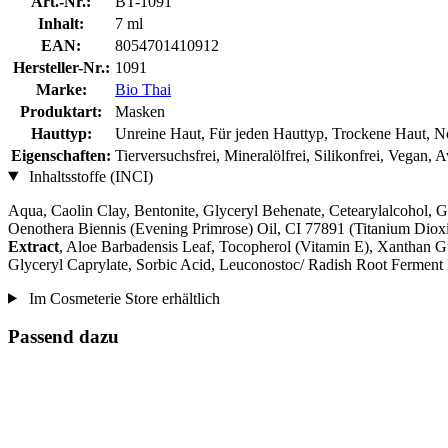
Art.-Nr.:
BT-1091
Inhalt:
7 ml
EAN:
8054701410912
Hersteller-Nr.:
1091
Marke:
Bio Thai
Produktart:
Masken
Hauttyp:
Unreine Haut, Für jeden Hauttyp, Trockene Haut, N
Eigenschaften:
Tierversuchsfrei, Mineralölfrei, Silikonfrei, Vegan, 
Inhaltsstoffe (INCI)
Aqua, Caolin Clay, Bentonite, Glyceryl Behenate, Cetearylalcohol, Gl
Oenothera Biennis (Evening Primrose) Oil, CI 77891 (Titanium Dioxid
Extract
, Aloe Barbadensis Leaf, Tocopherol (Vitamin E), Xanthan G
Glyceryl Caprylate, Sorbic Acid, Leuconostoc/ Radish Root Ferment F
Im Cosmeterie Store erhältlich
Passend dazu