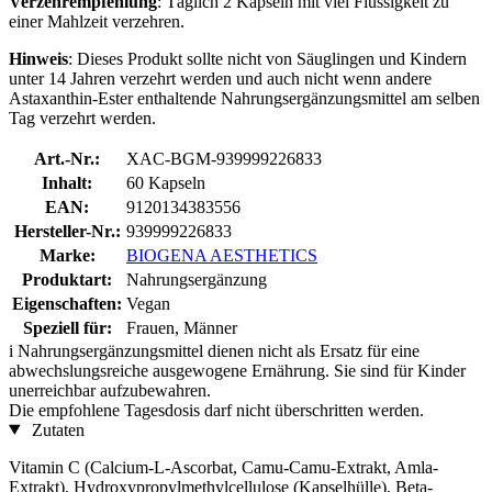
Verzehrempfehlung
: Täglich 2 Kapseln mit viel Flüssigkeit zu
einer Mahlzeit verzehren.
Hinweis
:
Dieses Produkt sollte nicht von Säuglingen und Kindern
unter 14 Jahren verzehrt werden und auch nicht wenn andere
Astaxanthin-Ester enthaltende Nahrungsergänzungsmittel am selben
Tag verzehrt werden.
Art.-Nr.:
XAC-BGM-939999226833
Inhalt:
60 Kapseln
EAN:
9120134383556
Hersteller-Nr.:
939999226833
Marke:
BIOGENA AESTHETICS
Produktart:
Nahrungsergänzung
Eigenschaften:
Vegan
Speziell für:
Frauen, Männer
i
Nahrungsergänzungsmittel dienen nicht als Ersatz für eine
abwechslungsreiche ausgewogene Ernährung. Sie sind für Kinder
unerreichbar aufzubewahren.
Die empfohlene Tagesdosis darf nicht überschritten werden.
Zutaten
Vitamin C (Calcium-L-Ascorbat, Camu-Camu-Extrakt, Amla-
Extrakt), Hydroxypropylmethylcellulose (Kapselhülle), Beta-