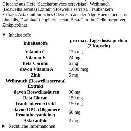
Glucane aus Hefe (Saccharomyces cerevisiae), Weihrauch
(Boswellia serrata) Extrakt (Boswellia serrata), Traubenkern-
Extrakt, Astaxanthinreiches Oleoresin aus der Alge Haematococcus
pluvialis, D-alpha-Tocopherylacetat, Beta-Carotin, Cellulosepulver,
Zinkpicolinat
Inhaltsstoffe
pro max. Tagesdosis/-portion
Inhaltsstoffe
(2 Kapseln)
Vitamin C
125 mg
Vitamin E
24 mg
Beta-Carotin
6 mg
davon Vitamin A
1.000 mcg
Zink
5 mg
Weihrauch (Boswellia serrata)
Extrakt
davon Boswelliasäuren
30 mg
Beta Glucan
150 mg
Traubenkernextrakt
150 mg
davon OPC (Oligomere
60 mg
Proanthocyanidine)
Astaxanthin
2 mg
Rechtliche Informationen