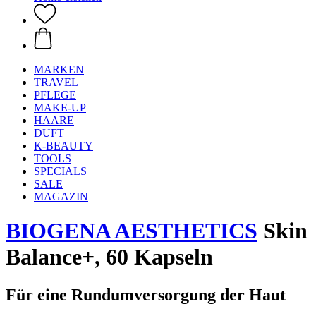
MARKEN
TRAVEL
PFLEGE
MAKE-UP
HAARE
DUFT
K-BEAUTY
TOOLS
SPECIALS
SALE
MAGAZIN
BIOGENA AESTHETICS
Skin
Balance+, 60 Kapseln
Für eine Rundumversorgung der Haut