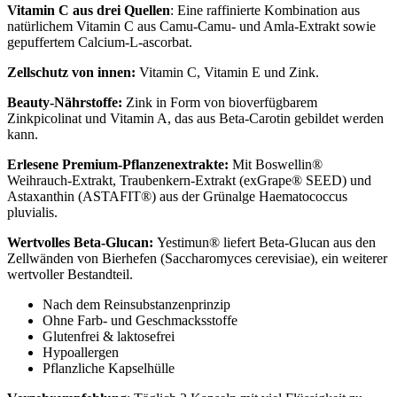
Vitamin C aus drei Quellen
: Eine raffinierte Kombination aus
natürlichem Vitamin C aus Camu-Camu- und Amla-Extrakt sowie
gepuffertem Calcium-L-ascorbat.
Zellschutz von innen:
Vitamin C, Vitamin E und Zink.
Beauty-Nährstoffe:
Zink in Form von bioverfügbarem
Zinkpicolinat und Vitamin A, das aus Beta-Carotin gebildet werden
kann.
Erlesene Premium-Pflanzenextrakte:
Mit Boswellin®
Weihrauch-Extrakt, Traubenkern-Extrakt (exGrape® SEED) und
Astaxanthin (ASTAFIT®) aus der Grünalge Haematococcus
pluvialis.
Wertvolles Beta-Glucan:
Yestimun® liefert Beta-Glucan aus den
Zellwänden von Bierhefen (Saccharomyces cerevisiae), ein weiterer
wertvoller Bestandteil.
Nach dem Reinsubstanzenprinzip
Ohne Farb- und Geschmacksstoffe
Glutenfrei & laktosefrei
Hypoallergen
Pflanzliche Kapselhülle