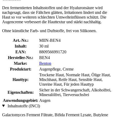
Den fermentierten Inhaltsstoffen und der Hyaluronsäure wird
nachgesagt, dass sie Fältchen glätten, Irritationen lindert und die
Haut so vor weiteren schlechten Umwelteinflüssen schützt. Die
Augencreme verbessert die Hauttextur und stärkt nachhaltig.
Ohne künstliche Farb- und Duftstoffe, frei von Silikonen.
Art.-Nr.:
MIIN-BEN4
Inhalt:
30 ml
EAN:
8809566991720
Hersteller-Nr.:
BEN4
Marke:
Benton
Produktart:
Augenpflege, Creme
Trockene Haut, Normale Haut, Ölige Haut,
Hauttyp:
Mischhaut, Reife Haut, Sensible Haut,
Unreine Haut, Für jeden Hauttyp
Sicher in der Schwangerschaft, Alkoholfrei,
Eigenschaften:
Mineralölfrei, Tierversuchsfrei
Anwendungsgebiet:
Augen
Inhaltsstoffe (INCI)
Galactomyces Ferment Filtrate, Bifida Ferment Lysate, Butylene