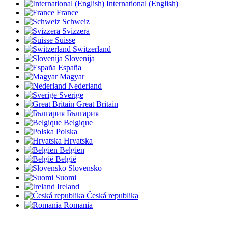
International (English)
France
Schweiz
Svizzera
Suisse
Switzerland
Slovenija
España
Magyar
Nederland
Sverige
Great Britain
България
Belgique
Polska
Hrvatska
Belgien
België
Slovensko
Suomi
Ireland
Česká republika
Romania