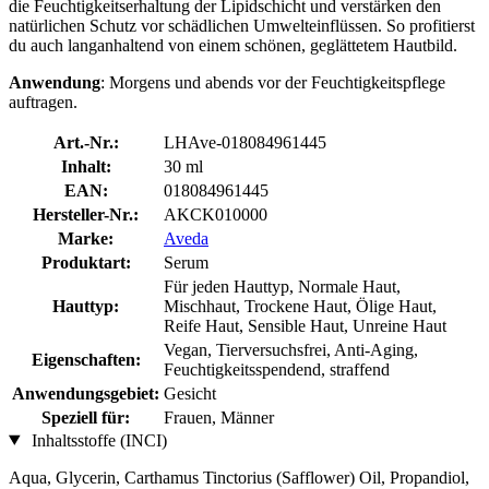
die Feuchtigkeitserhaltung der Lipidschicht und verstärken den
natürlichen Schutz vor schädlichen Umwelteinflüssen. So profitierst
du auch langanhaltend von einem schönen, geglättetem Hautbild.
Anwendung
: Morgens und abends vor der Feuchtigkeitspflege
auftragen.
Art.-Nr.:
LHAve-018084961445
Inhalt:
30 ml
EAN:
018084961445
Hersteller-Nr.:
AKCK010000
Marke:
Aveda
Produktart:
Serum
Für jeden Hauttyp, Normale Haut,
Hauttyp:
Mischhaut, Trockene Haut, Ölige Haut,
Reife Haut, Sensible Haut, Unreine Haut
Vegan, Tierversuchsfrei, Anti-Aging,
Eigenschaften:
Feuchtigkeitsspendend, straffend
Anwendungsgebiet:
Gesicht
Speziell für:
Frauen, Männer
Inhaltsstoffe (INCI)
Aqua, Glycerin, Carthamus Tinctorius (Safflower) Oil, Propandiol,