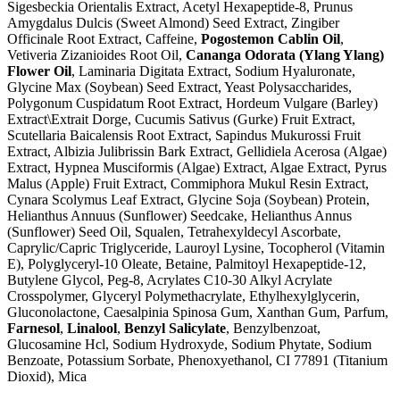
Sigesbeckia Orientalis Extract, Acetyl Hexapeptide-8, Prunus
Amygdalus Dulcis (Sweet Almond) Seed Extract, Zingiber
Officinale Root Extract, Caffeine,
Pogostemon Cablin Oil
,
Vetiveria Zizanioides Root Oil,
Cananga Odorata (Ylang Ylang)
Flower Oil
, Laminaria Digitata Extract, Sodium Hyaluronate,
Glycine Max (Soybean) Seed Extract, Yeast Polysaccharides,
Polygonum Cuspidatum Root Extract, Hordeum Vulgare (Barley)
Extract\Extrait Dorge, Cucumis Sativus (Gurke) Fruit Extract,
Scutellaria Baicalensis Root Extract, Sapindus Mukurossi Fruit
Extract, Albizia Julibrissin Bark Extract, Gellidiela Acerosa (Algae)
Extract, Hypnea Musciformis (Algae) Extract, Algae Extract, Pyrus
Malus (Apple) Fruit Extract, Commiphora Mukul Resin Extract,
Cynara Scolymus Leaf Extract, Glycine Soja (Soybean) Protein,
Helianthus Annuus (Sunflower) Seedcake, Helianthus Annus
(Sunflower) Seed Oil, Squalen, Tetrahexyldecyl Ascorbate,
Caprylic/Capric Triglyceride, Lauroyl Lysine, Tocopherol (Vitamin
E), Polyglyceryl-10 Oleate, Betaine, Palmitoyl Hexapeptide-12,
Butylene Glycol, Peg-8, Acrylates C10-30 Alkyl Acrylate
Crosspolymer, Glyceryl Polymethacrylate, Ethylhexylglycerin,
Gluconolactone, Caesalpinia Spinosa Gum, Xanthan Gum, Parfum,
Farnesol
,
Linalool
,
Benzyl Salicylate
, Benzylbenzoat,
Glucosamine Hcl, Sodium Hydroxyde, Sodium Phytate, Sodium
Benzoate, Potassium Sorbate, Phenoxyethanol, CI 77891 (Titanium
Dioxid), Mica