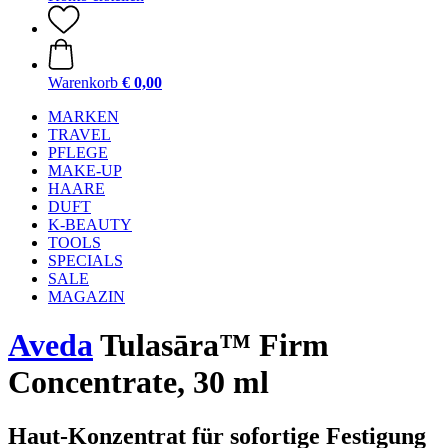
Warenkorb
€ 0,00
MARKEN
TRAVEL
PFLEGE
MAKE-UP
HAARE
DUFT
K-BEAUTY
TOOLS
SPECIALS
SALE
MAGAZIN
Aveda
Tulasāra™ Firm
Concentrate, 30 ml
Haut-Konzentrat für sofortige Festigung