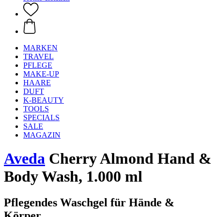
MARKEN
TRAVEL
PFLEGE
MAKE-UP
HAARE
DUFT
K-BEAUTY
TOOLS
SPECIALS
SALE
MAGAZIN
Aveda
Cherry Almond Hand &
Body Wash, 1.000 ml
Pflegendes Waschgel für Hände &
Körper