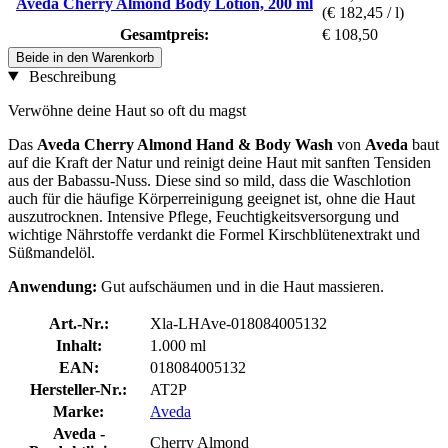
Aveda Cherry Almond Body Lotion, 200 ml
(€ 182,45 / l)
Gesamtpreis:
€ 108,50
Beide in den Warenkorb
Beschreibung
Verwöhne deine Haut so oft du magst
Das
Aveda Cherry Almond Hand & Body Wash
von
Aveda
baut
auf die Kraft der Natur und reinigt deine Haut mit sanften Tensiden
aus der Babassu-Nuss. Diese sind so mild, dass die Waschlotion
auch für die häufige Körperreinigung geeignet ist, ohne die Haut
auszutrocknen. Intensive Pflege, Feuchtigkeitsversorgung und
wichtige Nährstoffe verdankt die Formel Kirschblütenextrakt und
Süßmandelöl.
Anwendung:
Gut aufschäumen und in die Haut massieren.
Art.-Nr.:
Xla-LHAve-018084005132
Inhalt:
1.000 ml
EAN:
018084005132
Hersteller-Nr.:
AT2P
Marke:
Aveda
Aveda -
Cherry Almond