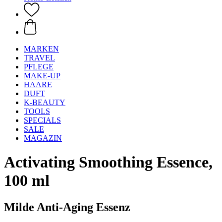
MARKEN
TRAVEL
PFLEGE
MAKE-UP
HAARE
DUFT
K-BEAUTY
TOOLS
SPECIALS
SALE
MAGAZIN
Activating Smoothing Essence,
100 ml
Milde Anti-Aging Essenz