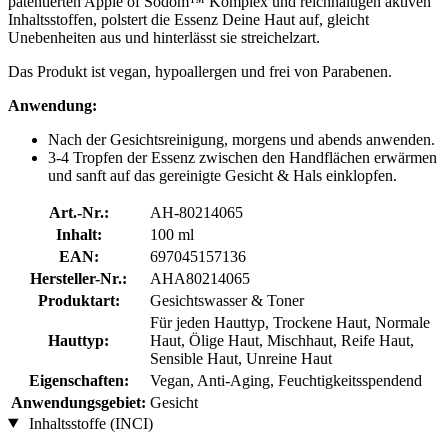
patentierten Apple of Sodom™ Komplex und reichhaltigen aktiven
Inhaltsstoffen, polstert die Essenz Deine Haut auf, gleicht
Unebenheiten aus und hinterlässt sie streichelzart.
Das Produkt ist vegan, hypoallergen und frei von Parabenen.
Anwendung:
Nach der Gesichtsreinigung, morgens und abends anwenden.
3-4 Tropfen der Essenz zwischen den Handflächen erwärmen
und sanft auf das gereinigte Gesicht & Hals einklopfen.
Art.-Nr.:
AH-80214065
Inhalt:
100 ml
EAN:
697045157136
Hersteller-Nr.:
AHA80214065
Produktart:
Gesichtswasser & Toner
Für jeden Hauttyp, Trockene Haut, Normale
Hauttyp:
Haut, Ölige Haut, Mischhaut, Reife Haut,
Sensible Haut, Unreine Haut
Eigenschaften:
Vegan, Anti-Aging, Feuchtigkeitsspendend
Anwendungsgebiet:
Gesicht
Inhaltsstoffe (INCI)