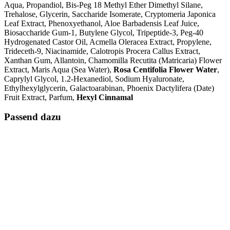
Aqua, Propandiol, Bis-Peg 18 Methyl Ether Dimethyl Silane,
Trehalose, Glycerin, Saccharide Isomerate, Cryptomeria Japonica
Leaf Extract, Phenoxyethanol, Aloe Barbadensis Leaf Juice,
Biosaccharide Gum-1, Butylene Glycol, Tripeptide-3, Peg-40
Hydrogenated Castor Oil, Acmella Oleracea Extract, Propylene,
Trideceth-9, Niacinamide, Calotropis Procera Callus Extract,
Xanthan Gum, Allantoin, Chamomilla Recutita (Matricaria) Flower
Extract, Maris Aqua (Sea Water),
Rosa Centifolia Flower Water
,
Caprylyl Glycol, 1.2-Hexanediol, Sodium Hyaluronate,
Ethylhexylglycerin, Galactoarabinan, Phoenix Dactylifera (Date)
Fruit Extract, Parfum,
Hexyl Cinnamal
Passend dazu