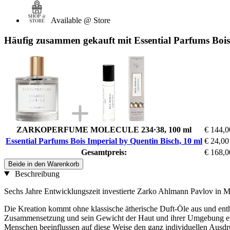
Available @ Store
Häufig zusammen gekauft mit Essential Parfums Bois
ZARKOPERFUME MOLECULE 234·38, 100 ml
€ 144,0
Essential Parfums Bois Imperial by Quentin Bisch, 10 ml
€ 24,00
Gesamtpreis:
€ 168,0
Beide in den Warenkorb
Beschreibung
Sechs Jahre Entwicklungszeit investierte Zarko Ahlmann Pavlov in 
Die Kreation kommt ohne klassische ätherische Duft-Öle aus und enthä
Zusammensetzung und sein Gewicht der Haut und ihrer Umgebung entspr
Menschen beeinflussen auf diese Weise den ganz individuellen Ausdr