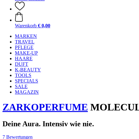
Warenkorb
€ 0,00
MARKEN
TRAVEL
PFLEGE
MAKE-UP
HAARE
DUFT
K-BEAUTY
TOOLS
SPECIALS
SALE
MAGAZIN
ZARKOPERFUME
MOLECULE 
Deine Aura. Intensiv wie nie.
7 Bewertungen