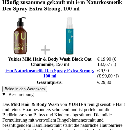
Häufig zusammen gekauft mit i+m Naturkosmetik
Deo Spray Extra Strong, 100 ml
Yukies Mild Hair & Body Wash Black Oat
€ 19,90
(€
Chamomile, 150 ml
132,67 / l)
i+m Naturkosmetik Deo Spray Extra Strong,
€ 9,90
100 ml
(€ 99,00 / l)
Gesamtpreis:
€ 29,80
Beide in den Warenkorb
Beschreibung
Das
Mild Hair & Body Wash
von
YUKIES
reinigt sensible Haut
und feines Haar besonders schonend und ist perfekt auf die
Bedürfnisse von Babys und Kindern abgestimmt. Die milde
Formulierung mit wertvollem Ringelblumenextrakt und
besänftigendem Kamillenextrakt stärkt die natürliche Hautbarriere