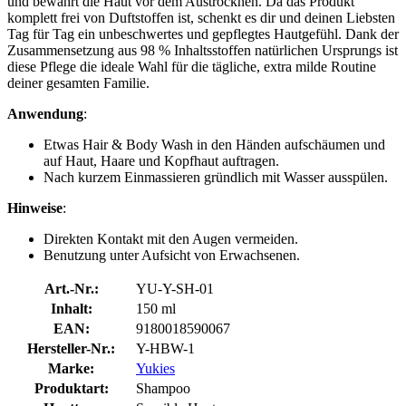
und bewahrt die Haut vor dem Austrocknen. Da das Produkt
komplett frei von Duftstoffen ist, schenkt es dir und deinen Liebsten
Tag für Tag ein unbeschwertes und gepflegtes Hautgefühl. Dank der
Zusammensetzung aus 98 % Inhaltsstoffen natürlichen Ursprungs ist
diese Pflege die ideale Wahl für die tägliche, extra milde Routine
deiner gesamten Familie.
Anwendung
:
Etwas Hair & Body Wash in den Händen aufschäumen und
auf Haut, Haare und Kopfhaut auftragen.
Nach kurzem Einmassieren gründlich mit Wasser ausspülen.
Hinweise
:
Direkten Kontakt mit den Augen vermeiden.
Benutzung unter Aufsicht von Erwachsenen.
Art.-Nr.:
YU-Y-SH-01
Inhalt:
150 ml
EAN:
9180018590067
Hersteller-Nr.:
Y-HBW-1
Marke:
Yukies
Produktart:
Shampoo