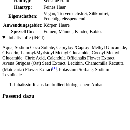
Hauttyp:
Sensible Haut
Haartyp:
Feines Haar
Vegan, Tierversuchsfrei, Silikonfrei,
Eigenschaften:
Feuchtigkeitsspendend
Anwendungsgebiet:
Körper, Haare
Speziell für:
Frauen, Männer, Kinder, Babies
Inhaltsstoffe (INCI)
Aqua, Sodium Coco­ Sulfate, Capryloyl/Caproyl Methyl Glucamide,
Glycerin, Lauroyl/Myristoyl Methyl Glucamide, Cocoyl Methyl
Glucamide, Citric Acid, Calendula Officinalis Flower Extract,
Avena Strigosa (Oat) Seed Extract, Lecithin, Chamomilla Recutita
[1]
(Matricaria) Flower Extract
, Potassium Sorbate, Sodium
Levulinate
Inhaltsstoffe aus kontrolliert biologischem Anbau
Passend dazu