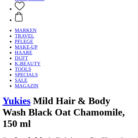
MARKEN
TRAVEL
PFLEGE
MAKE-UP
HAARE
DUFT
K-BEAUTY
TOOLS
SPECIALS
SALE
MAGAZIN
Yukies
Mild Hair & Body
Wash Black Oat Chamomile,
150 ml