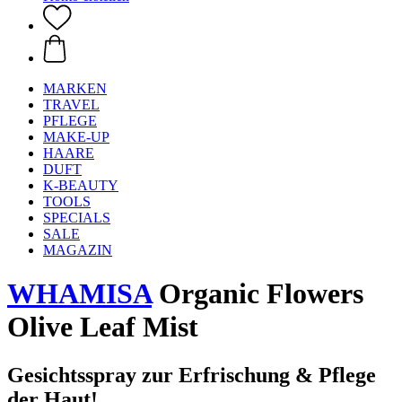
MARKEN
TRAVEL
PFLEGE
MAKE-UP
HAARE
DUFT
K-BEAUTY
TOOLS
SPECIALS
SALE
MAGAZIN
WHAMISA
Organic Flowers
Olive Leaf Mist
Gesichtsspray zur Erfrischung & Pflege
der Haut!