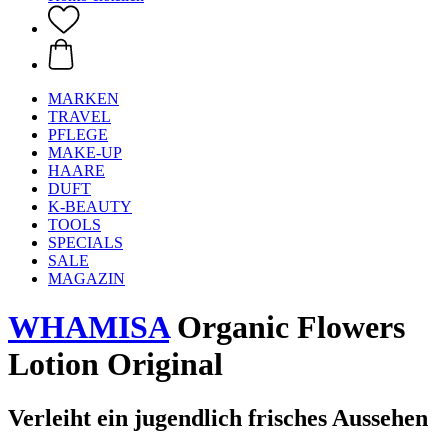
MARKEN
TRAVEL
PFLEGE
MAKE-UP
HAARE
DUFT
K-BEAUTY
TOOLS
SPECIALS
SALE
MAGAZIN
WHAMISA
Organic Flowers
Lotion Original
Verleiht ein jugendlich frisches Aussehen