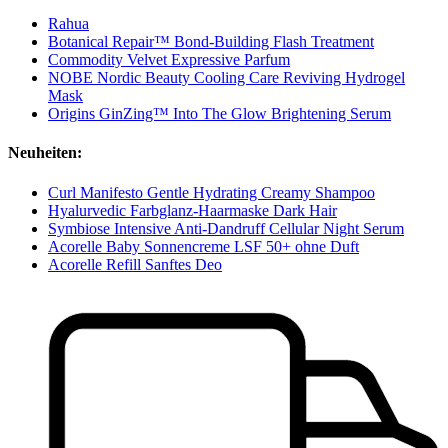
Rahua
Botanical Repair™ Bond-Building Flash Treatment
Commodity Velvet Expressive Parfum
NOBE Nordic Beauty Cooling Care Reviving Hydrogel
Mask
Origins GinZing™ Into The Glow Brightening Serum
Neuheiten:
Curl Manifesto Gentle Hydrating Creamy Shampoo
Hyalurvedic Farbglanz-Haarmaske Dark Hair
Symbiose Intensive Anti-Dandruff Cellular Night Serum
Acorelle Baby Sonnencreme LSF 50+ ohne Duft
Acorelle Refill Sanftes Deo