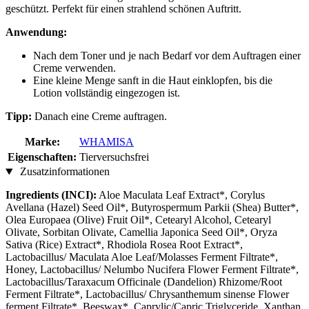
geschützt. Perfekt für einen strahlend schönen Auftritt.
Anwendung:
Nach dem Toner und je nach Bedarf vor dem Auftragen einer
Creme verwenden.
Eine kleine Menge sanft in die Haut einklopfen, bis die
Lotion vollständig eingezogen ist.
Tipp:
Danach eine Creme auftragen.
Marke:
WHAMISA
Eigenschaften:
Tierversuchsfrei
Zusatzinformationen
Ingredients (INCI):
Aloe Maculata Leaf Extract*, Corylus
Avellana (Hazel) Seed Oil*, Butyrospermum Parkii (Shea) Butter*,
Olea Europaea (Olive) Fruit Oil*, Cetearyl Alcohol, Cetearyl
Olivate, Sorbitan Olivate, Camellia Japonica Seed Oil*, Oryza
Sativa (Rice) Extract*, Rhodiola Rosea Root Extract*,
Lactobacillus/ Maculata Aloe Leaf/Molasses Ferment Filtrate*,
Honey, Lactobacillus/ Nelumbo Nucifera Flower Ferment Filtrate*,
Lactobacillus/Taraxacum Officinale (Dandelion) Rhizome/Root
Ferment Filtrate*, Lactobacillus/ Chrysanthemum sinense Flower
ferment Filtrate*, Beeswax*, Caprylic/Capric Triglyceride, Xanthan