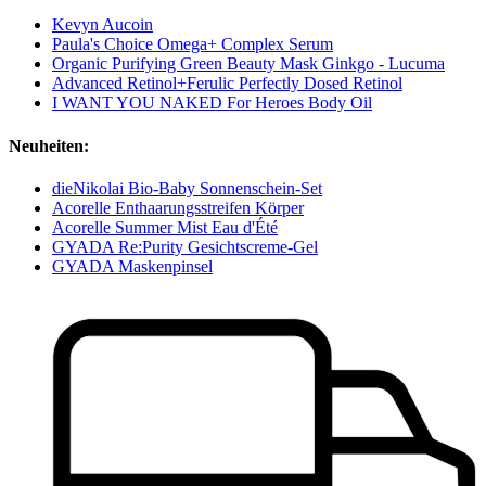
Kevyn Aucoin
Paula's Choice Omega+ Complex Serum
Organic Purifying Green Beauty Mask Ginkgo - Lucuma
Advanced Retinol+Ferulic Perfectly Dosed Retinol
I WANT YOU NAKED For Heroes Body Oil
Neuheiten:
dieNikolai Bio-Baby Sonnenschein-Set
Acorelle Enthaarungsstreifen Körper
Acorelle Summer Mist Eau d'Été
GYADA Re:Purity Gesichtscreme-Gel
GYADA Maskenpinsel