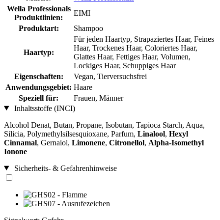
Wella Professionals
EIMI
Produktlinien:
Produktart:
Shampoo
Für jeden Haartyp, Strapaziertes Haar, Feines
Haar, Trockenes Haar, Coloriertes Haar,
Haartyp:
Glattes Haar, Fettiges Haar, Volumen,
Lockiges Haar, Schuppiges Haar
Eigenschaften:
Vegan, Tierversuchsfrei
Anwendungsgebiet:
Haare
Speziell für:
Frauen, Männer
Inhaltsstoffe (INCI)
Alcohol Denat, Butan, Propane, Isobutan, Tapioca Starch, Aqua,
Silicia, Polymethylsilsesquioxane, Parfum,
Linalool
,
Hexyl
Cinnamal
, Gernaiol,
Limonene
,
Citronellol
,
Alpha-Isomethyl
Ionone
Sicherheits- & Gefahrenhinweise