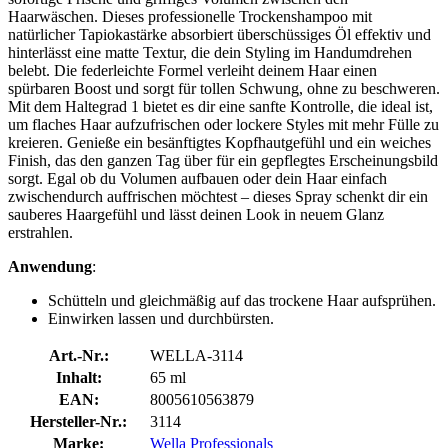
Haarwäschen. Dieses professionelle Trockenshampoo mit
natürlicher Tapiokastärke absorbiert überschüssiges Öl effektiv und
hinterlässt eine matte Textur, die dein Styling im Handumdrehen
belebt. Die federleichte Formel verleiht deinem Haar einen
spürbaren Boost und sorgt für tollen Schwung, ohne zu beschweren.
Mit dem Haltegrad 1 bietet es dir eine sanfte Kontrolle, die ideal ist,
um flaches Haar aufzufrischen oder lockere Styles mit mehr Fülle zu
kreieren. Genieße ein besänftigtes Kopfhautgefühl und ein weiches
Finish, das den ganzen Tag über für ein gepflegtes Erscheinungsbild
sorgt. Egal ob du Volumen aufbauen oder dein Haar einfach
zwischendurch auffrischen möchtest – dieses Spray schenkt dir ein
sauberes Haargefühl und lässt deinen Look in neuem Glanz
erstrahlen.
Anwendung
:
Schütteln und gleichmäßig auf das trockene Haar aufsprühen.
Einwirken lassen und durchbürsten.
Art.-Nr.:
WELLA-3114
Inhalt:
65 ml
EAN:
8005610563879
Hersteller-Nr.:
3114
Marke:
Wella Professionals