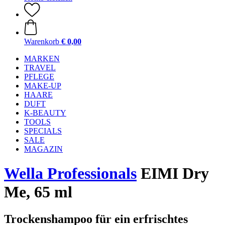
Warenkorb
€ 0,00
MARKEN
TRAVEL
PFLEGE
MAKE-UP
HAARE
DUFT
K-BEAUTY
TOOLS
SPECIALS
SALE
MAGAZIN
Wella Professionals
EIMI Dry
Me, 65 ml
Trockenshampoo für ein erfrischtes