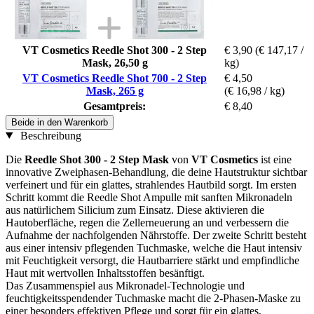
VT Cosmetics Reedle Shot 300 - 2 Step
€ 3,90
(€ 147,17 /
Mask, 26,50 g
kg)
VT Cosmetics Reedle Shot 700 - 2 Step
€ 4,50
Mask, 265 g
(€ 16,98 / kg)
Gesamtpreis:
€ 8,40
Beide in den Warenkorb
Beschreibung
Die
Reedle Shot 300 - 2 Step Mask
von
VT Cosmetics
ist eine
innovative Zweiphasen-Behandlung, die deine Hautstruktur sichtbar
verfeinert und für ein glattes, strahlendes Hautbild sorgt. Im ersten
Schritt kommt die Reedle Shot Ampulle mit sanften Mikronadeln
aus natürlichem Silicium zum Einsatz. Diese aktivieren die
Hautoberfläche, regen die Zellerneuerung an und verbessern die
Aufnahme der nachfolgenden Nährstoffe. Der zweite Schritt besteht
aus einer intensiv pflegenden Tuchmaske, welche die Haut intensiv
mit Feuchtigkeit versorgt, die Hautbarriere stärkt und empfindliche
Haut mit wertvollen Inhaltsstoffen besänftigt.
Das Zusammenspiel aus Mikronadel-Technologie und
feuchtigkeitsspendender Tuchmaske macht die 2-Phasen-Maske zu
einer besonders effektiven Pflege und sorgt für ein glattes,