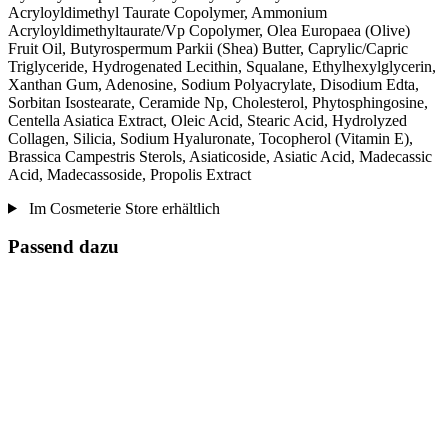
Acryloyldimethyl Taurate Copolymer, Ammonium
Acryloyldimethyltaurate/Vp Copolymer, Olea Europaea (Olive)
Fruit Oil, Butyrospermum Parkii (Shea) Butter, Caprylic/Capric
Triglyceride, Hydrogenated Lecithin, Squalane, Ethylhexylglycerin,
Xanthan Gum, Adenosine, Sodium Polyacrylate, Disodium Edta,
Sorbitan Isostearate, Ceramide Np, Cholesterol, Phytosphingosine,
Centella Asiatica Extract, Oleic Acid, Stearic Acid, Hydrolyzed
Collagen, Silicia, Sodium Hyaluronate, Tocopherol (Vitamin E),
Brassica Campestris Sterols, Asiaticoside, Asiatic Acid, Madecassic
Acid, Madecassoside, Propolis Extract
Im Cosmeterie Store erhältlich
Passend dazu