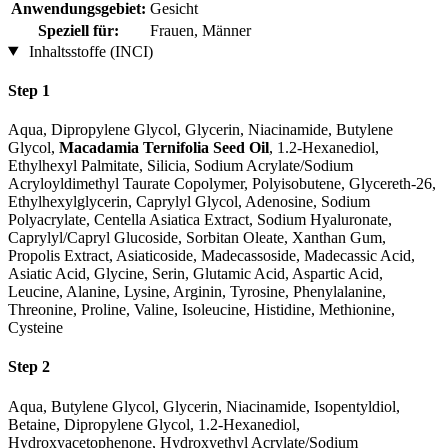
Anwendungsgebiet:
Gesicht
Speziell für:
Frauen, Männer
Inhaltsstoffe (INCI)
Step 1
Aqua, Dipropylene Glycol, Glycerin, Niacinamide, Butylene
Glycol,
Macadamia Ternifolia Seed Oil
, 1.2-Hexanediol,
Ethylhexyl Palmitate, Silicia, Sodium Acrylate/Sodium
Acryloyldimethyl Taurate Copolymer, Polyisobutene, Glycereth-26,
Ethylhexylglycerin, Caprylyl Glycol, Adenosine, Sodium
Polyacrylate, Centella Asiatica Extract, Sodium Hyaluronate,
Caprylyl/Capryl Glucoside, Sorbitan Oleate, Xanthan Gum,
Propolis Extract, Asiaticoside, Madecassoside, Madecassic Acid,
Asiatic Acid, Glycine, Serin, Glutamic Acid, Aspartic Acid,
Leucine, Alanine, Lysine, Arginin, Tyrosine, Phenylalanine,
Threonine, Proline, Valine, Isoleucine, Histidine, Methionine,
Cysteine
Step 2
Aqua, Butylene Glycol, Glycerin, Niacinamide, Isopentyldiol,
Betaine, Dipropylene Glycol, 1.2-Hexanediol,
Hydroxyacetophenone, Hydroxyethyl Acrylate/Sodium