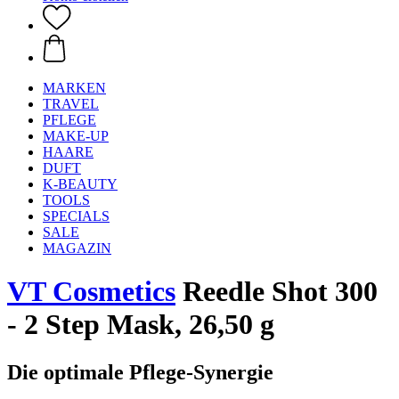
MARKEN
TRAVEL
PFLEGE
MAKE-UP
HAARE
DUFT
K-BEAUTY
TOOLS
SPECIALS
SALE
MAGAZIN
VT Cosmetics
Reedle Shot 300
- 2 Step Mask, 26,50 g
Die optimale Pflege-Synergie