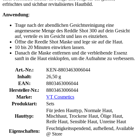
erfrischtes und sichtbar revitalisiertes Hautbild.
Anwendung
:
Trage nach der abendlichen Gesichtsreinigung eine
angemessene Menge des Reddle Shot 300 auf dein Gesicht
auf, verteile es im Gesicht und lass es einziehen.
Öffne die Reedle Shot Maske und lege sie auf die Haut.
10 bis 20 Minuten einwirken lassen.
Danach die Maske entfernen und die verbleibende Essenz
sanft in die Haut einklopfen, um die Aufnahme zu verbessern.
Art.-Nr.:
KEN-8803463006044
Inhalt:
26,50 g
EAN:
8803463006044
Hersteller-Nr.:
8803463006044
Marke:
VT Cosmetics
Produktart:
Sets
Für jeden Hauttyp, Normale Haut,
Hauttyp:
Mischhaut, Trockene Haut, Ölige Haut,
Reife Haut, Sensible Haut, Unreine Haut
Feuchtigkeitsspendend, aufhellend, Available
Eigenschaften:
@ Store