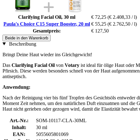
Clarifying Facial Oil, 30 ml
€ 72,25
(€ 2.408,33 / l)
Paula's Choice C15 Super Booster, 20 ml
€ 55,25
(€ 2.762,50 / l)
Gesamtpreis:
€ 127,50
Beide in den Warenkorb
Beschreibung
Bringt Deine Haut wieder ins Gleichgewicht!
Das
Clarifying Facial Oil
von
Votary
ist ideal für ölige Haut oder 
Pfirsich. Diese werden besonders schnell von der Haut aufgenommen,
antiseptisch.
Anwendung:
Nach der Reinigung vier bis fünf Tropfen des Gesichtsöls entweder d
Moment Zeit nehmen, um den natürlichen Duft einzuatmen und die Ge
Haut nicht gerieben oder gezogen wird, damit die Elastizität bewahrt
Art.-Nr.:
SOM-10117-CLA-30ML
Inhalt:
30 ml
EAN:
5055605801069