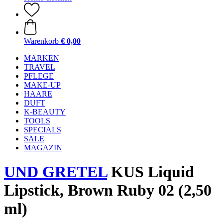
Warenkorb
€ 0,00
MARKEN
TRAVEL
PFLEGE
MAKE-UP
HAARE
DUFT
K-BEAUTY
TOOLS
SPECIALS
SALE
MAGAZIN
UND GRETEL
KUS Liquid
Lipstick, Brown Ruby 02 (2,50
ml)