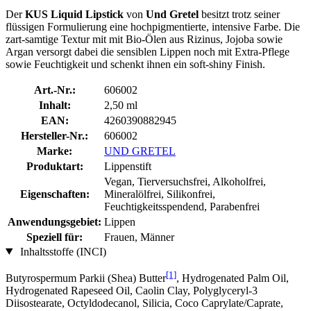
Der
KUS Liquid Lipstick
von
Und Gretel
besitzt trotz seiner
flüssigen Formulierung eine hochpigmentierte, intensive Farbe. Die
zart-samtige Textur mit mit Bio-Ölen aus Rizinus, Jojoba sowie
Argan versorgt dabei die sensiblen Lippen noch mit Extra-Pflege
sowie Feuchtigkeit und schenkt ihnen ein soft-shiny Finish.
Art.-Nr.:
606002
Inhalt:
2,50 ml
EAN:
4260390882945
Hersteller-Nr.:
606002
Marke:
UND GRETEL
Produktart:
Lippenstift
Vegan, Tierversuchsfrei, Alkoholfrei,
Eigenschaften:
Mineralölfrei, Silikonfrei,
Feuchtigkeitsspendend, Parabenfrei
Anwendungsgebiet:
Lippen
Speziell für:
Frauen, Männer
Inhaltsstoffe (INCI)
[1]
Butyrospermum Parkii (Shea) Butter
, Hydrogenated Palm Oil,
Hydrogenated Rapeseed Oil, Caolin Clay, Polyglyceryl-3
Diisostearate, Octyldodecanol, Silicia, Coco Caprylate/Caprate,