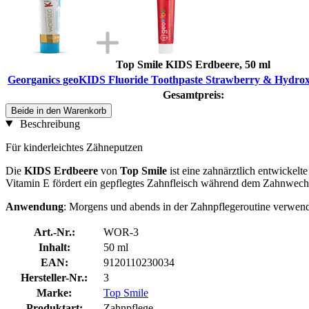
Top Smile KIDS Erdbeere, 50 ml
Georganics geoKIDS Fluoride Toothpaste Strawberry & Hydroxy
Gesamtpreis:
Beide in den Warenkorb
Beschreibung
Für kinderleichtes Zähneputzen
Die
KIDS Erdbeere
von
Top Smile
ist eine zahnärztlich entwickel
Vitamin E fördert ein gepflegtes Zahnfleisch während dem Zahnwechs
Anwendung
: Morgens und abends in der Zahnpflegeroutine verwen
Art.-Nr.:
WOR-3
Inhalt:
50 ml
EAN:
9120110230034
Hersteller-Nr.:
3
Marke:
Top Smile
Produktart:
Zahnpflege