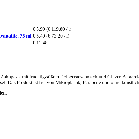
€ 5,99
(€ 119,80 / l)
apatite, 75 ml
€ 5,49
(€ 73,20 / l)
€ 11,48
te Zahnpasta mit fruchtig-süßem Erdbeergeschmack und Glitzer. Angereic
el. Das Produkt ist frei von Mikroplastik, Parabene und ohne künstlic
den.