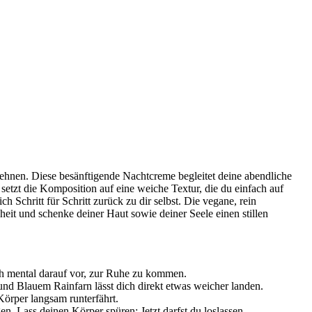
ehnen. Diese besänftigende Nachtcreme begleitet deine abendliche
 setzt die Komposition auf eine weiche Textur, die du einfach auf
 Schritt für Schritt zurück zu dir selbst. Die vegane, rein
heit und schenke deiner Haut sowie deiner Seele einen stillen
ch mental darauf vor, zur Ruhe zu kommen.
und Blauem Rainfarn lässt dich direkt etwas weicher landen.
Körper langsam runterfährt.
 Lass deinen Körper spüren: Jetzt darfst du loslassen.