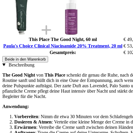
This Place The Good Night, 60 ml
€ 49
Paula's Choice Clinical Niacinamide 20% Treatment, 20 ml
€ 53
Gesamtpreis:
€ 10
Beide in den Warenkorb
Beschreibung
The Good Night
von
This Place
schenkt dir genau die Ruhe, nach d
Routine sanft und hüllt dich in eine Oase der Entspannung, auch wenn 
deine Pulspunkte aufträgst. Der zarte Duft aus Lavendel, Palo Santo u
pflanzliche Creme pflegt deine Haut intensiv über Nacht und stärkt d
Begleiter für die Nacht.
Anwendung:
Vorbereiten
: Nimm dir etwa 30 Minuten vor dem Schlafengehe
Dosieren & Atmen
: Verteile eine kleine Menge der Creme in 
Erwärmen
: Verreibe die Creme sanft zwischen deinen Händen.
Auftragen
: Trage die Creme auf deine Unterarme, Schultern, 