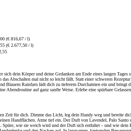
,00
(€ 816,67 / l)
,55
(€ 2.677,50 / l)
2,55
er sich dein Körper und deine Gedanken am Ende eines langen Tages s
das Abschalten mal nicht so leicht fällt. Statt einer schweren Rezeptur
nd Blauem Rainfarn lädt dich zu tieferem Durchatmen ein und bringt dich
eine Abendroutine auf ganz sanfte Weise. Erlebe eine spürbare Gelassen
n Zeit für dich. Dimme das Licht, leg dein Handy weg und bereite di
deinen Handflächen. Atme tief ein. Der Duft von Lavendel, Palo Santo 
 Spüre, wie sie weich wird und der Duft sich entfaltet – und wie dein 
Handgelenke und den Nacken auf. In langsamen, kreisenden Bewegungen.