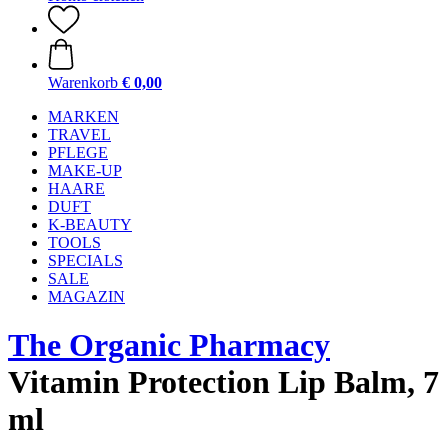
Warenkorb
€ 0,00
MARKEN
TRAVEL
PFLEGE
MAKE-UP
HAARE
DUFT
K-BEAUTY
TOOLS
SPECIALS
SALE
MAGAZIN
The Organic Pharmacy
Vitamin Protection Lip Balm, 7
ml