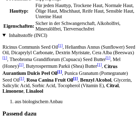
Für jeden Hauttyp, Trockene Haut, Normale Haut,
Hauttyp:
Ölige Haut, Mischhaut, Reife Haut, Sensible Haut,
Unreine Haut
Sicher in der Schwangerschaft, Alkoholfrei,
Eigenschaften:
Mineralölfrei, Tierversuchsfrei
Inhaltsstoffe (INCI)
[1]
Ricinus Communis Seed Oil
, Helianthus Annus (Sunflower) Seed
Oil, Dicaprylyl Carbonate, Dextrin Myristate, Cera Alba (Beeswax)
[1]
[1]
, Theobroma Grandiflorum (Cupuacu) Seed Butter
, Mel
[1]
[1]
(Honey)
, Butyrospermum Parkii (Shea) Butter
,
Citrus
[1]
Aurantium Dulcis Peel Oil
, Punica Granatum (Pomegranate)
[1]
[1]
Seed Oil
,
Rosa Canina Fruit Oil
,
Benzyl Alcohol
, Glycerin,
Salicylic Acid, Sorbic Acid, Tocopherol (Vitamin E),
Citral
,
Limonene
,
Linalool
aus biologischem Anbau
Passend dazu