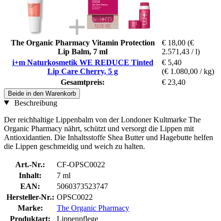
The Organic Pharmacy Vitamin Protection
€ 18,00
(€
Lip Balm, 7 ml
2.571,43 / l)
i+m Naturkosmetik WE REDUCE Tinted
€ 5,40
Lip Care Cherry, 5 g
(€ 1.080,00 / kg)
Gesamtpreis:
€ 23,40
Beide in den Warenkorb
Beschreibung
Der reichhaltige Lippenbalm von der Londoner Kultmarke The
Organic Pharmacy nährt, schützt und versorgt die Lippen mit
Antioxidantien. Die Inhaltsstoffe Shea Butter und Hagebutte helfen
die Lippen geschmeidig und weich zu halten.
Art.-Nr.:
CF-OPSC0022
Inhalt:
7 ml
EAN:
5060373523747
Hersteller-Nr.:
OPSC0022
Marke:
The Organic Pharmacy
Produktart:
Lippenpflege