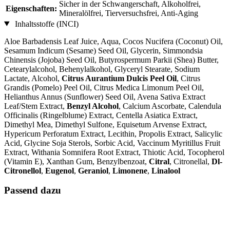
Sicher in der Schwangerschaft, Alkoholfrei,
Eigenschaften:
Mineralölfrei, Tierversuchsfrei, Anti-Aging
Inhaltsstoffe (INCI)
Aloe Barbadensis Leaf Juice, Aqua, Cocos Nucifera (Coconut) Oil,
Sesamum Indicum (Sesame) Seed Oil, Glycerin, Simmondsia
Chinensis (Jojoba) Seed Oil, Butyrospermum Parkii (Shea) Butter,
Cetearylalcohol, Behenylalkohol, Glyceryl Stearate, Sodium
Lactate, Alcohol,
Citrus Aurantium Dulcis Peel Oil
, Citrus
Grandis (Pomelo) Peel Oil, Citrus Medica Limonum Peel Oil,
Helianthus Annus (Sunflower) Seed Oil, Avena Sativa Extract
Leaf/Stem Extract,
Benzyl Alcohol
, Calcium Ascorbate, Calendula
Officinalis (Ringelblume) Extract, Centella Asiatica Extract,
Dimethyl Mea, Dimethyl Sulfone, Equisetum Arvense Extract,
Hypericum Perforatum Extract, Lecithin, Propolis Extract, Salicylic
Acid, Glycine Soja Sterols, Sorbic Acid, Vaccinum Myritillus Fruit
Extract, Withania Somnifera Root Extract, Thiotic Acid, Tocopherol
(Vitamin E), Xanthan Gum, Benzylbenzoat,
Citral
, Citronellal,
Dl-
Citronellol
,
Eugenol
,
Geraniol
,
Limonene
,
Linalool
Passend dazu