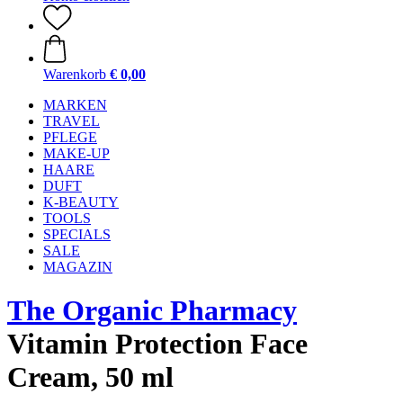
Warenkorb
€ 0,00
MARKEN
TRAVEL
PFLEGE
MAKE-UP
HAARE
DUFT
K-BEAUTY
TOOLS
SPECIALS
SALE
MAGAZIN
The Organic Pharmacy
Vitamin Protection Face
Cream, 50 ml