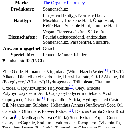
Marke:
The Organic Pharmacy
Produktart:
Sonnenschutz
Für jeden Hauttyp, Normale Haut,
Hauttyp:
Mischhaut, Trockene Haut, Ölige Haut,
Reife Haut, Sensible Haut, Unreine Haut
Vegan, Tierversuchsfrei, Silikonfrei,
Eigenschaften:
Feuchtigkeitsspendend, antioxidant,
Sonnenschutz, Parabenfrei, Sulfatfrei
Anwendungsgebiet:
Gesicht
Speziell für:
Frauen, Männer, Kinder
Inhaltsstoffe (INCI)
[1]
Zinc Oxide, Hamamelis Virginiana (Witch Hazel) Water
, C13‐15
Alkane, Diethylhexyl Carbonate, Hexyl Laurate, C9-12 Alkane, Tri
(Polyglyceryl-3/Lauryl) Hydrogenated Trilinoleate, Titanium
[1]
Oxides, Caprylic/Capric Triglyceride
, Oleyl Erucate,
Polyhydroxystearic Acid, Capryloyl Glycerin / Sebacic Acid
[1]
Copolymer, Glycerin
, Propandiol, Silicia, Hydrogenated Castor
Oil, Magnesium Sulphate, Helianthus Annus (Sunflower) Seed Oil,
[1]
Calendula Officinalis Flower Extract
, Daucus Carota Sativa Root
[1]
Extract
, Medicago Sativa (Alfalfa) Seed Extract, Aqua, Coco
Caprylate/Caprate, Sodium Hyaluronate, Tocopherol (Vitamin E),
Tocopherylacetat, Bisabolol, Tetrasodium Glutamate Diacetate,