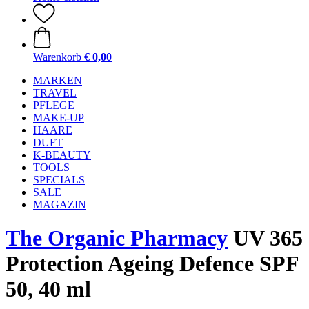
Warenkorb
€ 0,00
MARKEN
TRAVEL
PFLEGE
MAKE-UP
HAARE
DUFT
K-BEAUTY
TOOLS
SPECIALS
SALE
MAGAZIN
The Organic Pharmacy
UV 365
Protection Ageing Defence SPF
50, 40 ml