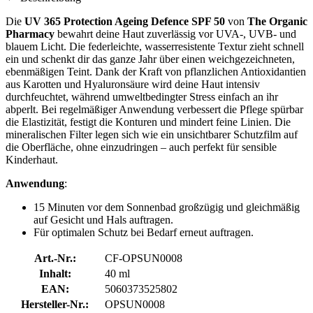
Die
UV 365 Protection Ageing Defence SPF 50
von
The Organic
Pharmacy
bewahrt deine Haut zuverlässig vor UVA-, UVB- und
blauem Licht. Die federleichte, wasserresistente Textur zieht schnell
ein und schenkt dir das ganze Jahr über einen weichgezeichneten,
ebenmäßigen Teint. Dank der Kraft von pflanzlichen Antioxidantien
aus Karotten und Hyaluronsäure wird deine Haut intensiv
durchfeuchtet, während umweltbedingter Stress einfach an ihr
abperlt. Bei regelmäßiger Anwendung verbessert die Pflege spürbar
die Elastizität, festigt die Konturen und mindert feine Linien. Die
mineralischen Filter legen sich wie ein unsichtbarer Schutzfilm auf
die Oberfläche, ohne einzudringen – auch perfekt für sensible
Kinderhaut.
Anwendung
:
15 Minuten vor dem Sonnenbad großzügig und gleichmäßig
auf Gesicht und Hals auftragen.
Für optimalen Schutz bei Bedarf erneut auftragen.
Art.-Nr.:
CF-OPSUN0008
Inhalt:
40 ml
EAN:
5060373525802
Hersteller-Nr.:
OPSUN0008