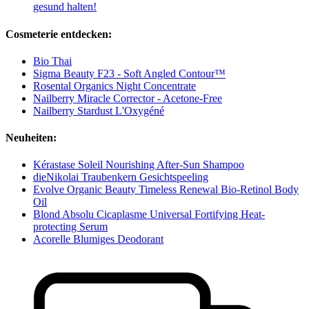
gesund halten!
Cosmeterie entdecken:
Bio Thai
Sigma Beauty F23 - Soft Angled Contour™
Rosental Organics Night Concentrate
Nailberry Miracle Corrector - Acetone-Free
Nailberry Stardust L'Oxygéné
Neuheiten:
Kérastase Soleil Nourishing After-Sun Shampoo
dieNikolai Traubenkern Gesichtspeeling
Evolve Organic Beauty Timeless Renewal Bio-Retinol Body
Oil
Blond Absolu Cicaplasme Universal Fortifying Heat-
protecting Serum
Acorelle Blumiges Deodorant