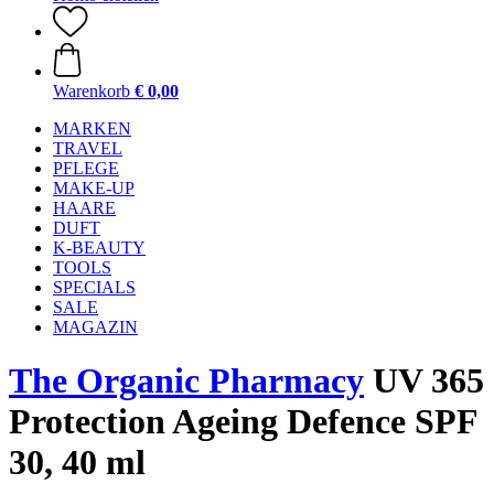
Warenkorb
€ 0,00
MARKEN
TRAVEL
PFLEGE
MAKE-UP
HAARE
DUFT
K-BEAUTY
TOOLS
SPECIALS
SALE
MAGAZIN
The Organic Pharmacy
UV 365
Protection Ageing Defence SPF
30, 40 ml