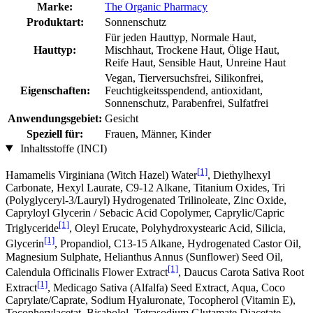
Marke:
The Organic Pharmacy
Produktart:
Sonnenschutz
Für jeden Hauttyp, Normale Haut,
Hauttyp:
Mischhaut, Trockene Haut, Ölige Haut,
Reife Haut, Sensible Haut, Unreine Haut
Vegan, Tierversuchsfrei, Silikonfrei,
Eigenschaften:
Feuchtigkeitsspendend, antioxidant,
Sonnenschutz, Parabenfrei, Sulfatfrei
Anwendungsgebiet:
Gesicht
Speziell für:
Frauen, Männer, Kinder
Inhaltsstoffe (INCI)
[1]
Hamamelis Virginiana (Witch Hazel) Water
, Diethylhexyl
Carbonate, Hexyl Laurate, C9-12 Alkane, Titanium Oxides, Tri
(Polyglyceryl-3/Lauryl) Hydrogenated Trilinoleate, Zinc Oxide,
Capryloyl Glycerin / Sebacic Acid Copolymer, Caprylic/Capric
[1]
Triglyceride
, Oleyl Erucate, Polyhydroxystearic Acid, Silicia,
[1]
Glycerin
, Propandiol, C13‐15 Alkane, Hydrogenated Castor Oil,
Magnesium Sulphate, Helianthus Annus (Sunflower) Seed Oil,
[1]
Calendula Officinalis Flower Extract
, Daucus Carota Sativa Root
[1]
Extract
, Medicago Sativa (Alfalfa) Seed Extract, Aqua, Coco
Caprylate/Caprate, Sodium Hyaluronate, Tocopherol (Vitamin E),
Tocopherylacetat, Bisabolol, Tetrasodium Glutamate Diacetate,