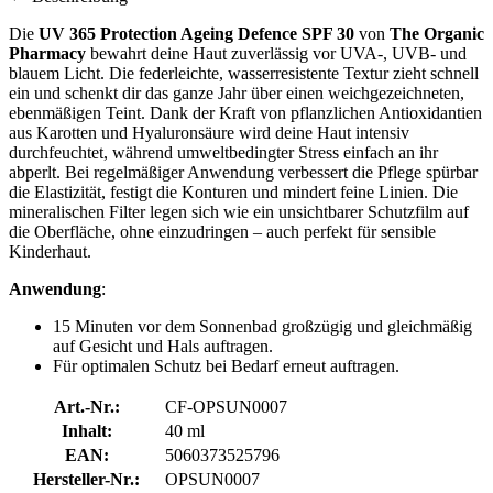
Die
UV 365 Protection Ageing Defence SPF 30
von
The Organic
Pharmacy
bewahrt deine Haut zuverlässig vor UVA-, UVB- und
blauem Licht. Die federleichte, wasserresistente Textur zieht schnell
ein und schenkt dir das ganze Jahr über einen weichgezeichneten,
ebenmäßigen Teint. Dank der Kraft von pflanzlichen Antioxidantien
aus Karotten und Hyaluronsäure wird deine Haut intensiv
durchfeuchtet, während umweltbedingter Stress einfach an ihr
abperlt. Bei regelmäßiger Anwendung verbessert die Pflege spürbar
die Elastizität, festigt die Konturen und mindert feine Linien. Die
mineralischen Filter legen sich wie ein unsichtbarer Schutzfilm auf
die Oberfläche, ohne einzudringen – auch perfekt für sensible
Kinderhaut.
Anwendung
:
15 Minuten vor dem Sonnenbad großzügig und gleichmäßig
auf Gesicht und Hals auftragen.
Für optimalen Schutz bei Bedarf erneut auftragen.
Art.-Nr.:
CF-OPSUN0007
Inhalt:
40 ml
EAN:
5060373525796
Hersteller-Nr.:
OPSUN0007