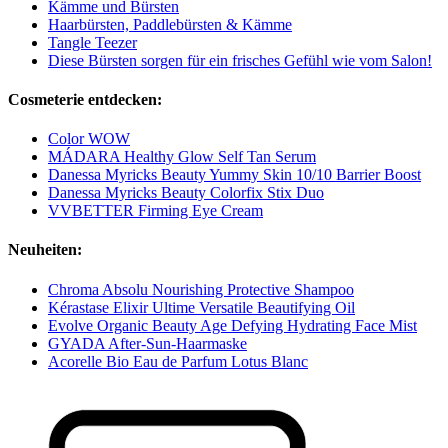
Kämme und Bürsten
Haarbürsten, Paddlebürsten & Kämme
Tangle Teezer
Diese Bürsten sorgen für ein frisches Gefühl wie vom Salon!
Cosmeterie entdecken:
Color WOW
MÁDARA Healthy Glow Self Tan Serum
Danessa Myricks Beauty Yummy Skin 10/10 Barrier Boost
Danessa Myricks Beauty Colorfix Stix Duo
VVBETTER Firming Eye Cream
Neuheiten:
Chroma Absolu Nourishing Protective Shampoo
Kérastase Elixir Ultime Versatile Beautifying Oil
Evolve Organic Beauty Age Defying Hydrating Face Mist
GYADA After-Sun-Haarmaske
Acorelle Bio Eau de Parfum Lotus Blanc