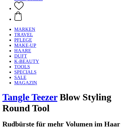
MARKEN
TRAVEL
PFLEGE
MAKE-UP
HAARE
DUFT
K-BEAUTY
TOOLS
SPECIALS
SALE
MAGAZIN
Tangle Teezer
Blow Styling
Round Tool
Rudbürste für mehr Volumen im Haar