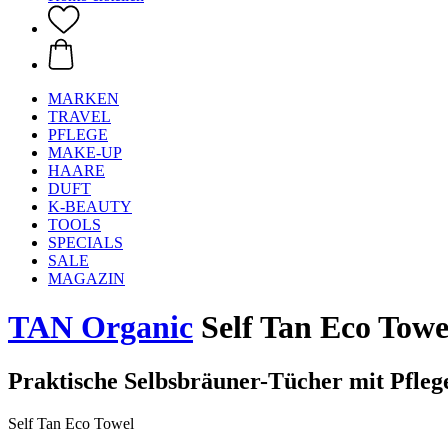
MARKEN
TRAVEL
PFLEGE
MAKE-UP
HAARE
DUFT
K-BEAUTY
TOOLS
SPECIALS
SALE
MAGAZIN
TAN Organic
Self Tan Eco Towe
Praktische Selbsbräuner-Tücher mit Pfleg
Self Tan Eco Towel