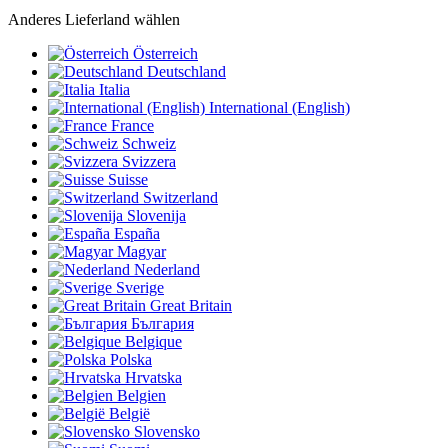
Anderes Lieferland wählen
Österreich
Deutschland
Italia
International (English)
France
Schweiz
Svizzera
Suisse
Switzerland
Slovenija
España
Magyar
Nederland
Sverige
Great Britain
България
Belgique
Polska
Hrvatska
Belgien
België
Slovensko