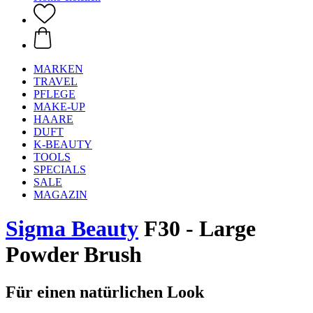
MARKEN
TRAVEL
PFLEGE
MAKE-UP
HAARE
DUFT
K-BEAUTY
TOOLS
SPECIALS
SALE
MAGAZIN
Sigma Beauty
F30 - Large
Powder Brush
Für einen natürlichen Look