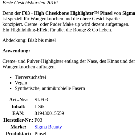
Beste Gesichtsbürsten 2016
!
Denn der
F03 - High Cheekbone Highlighter™ Pinsel
von
Sigma
ist speziell für Wangenknochen und die obere Gesichtspartie
konzipiert. Creme- oder Puder Make-up wird dezent aufgetragen.
Ein Highlighting-Effekt für alle, die Rouge & Co lieben.
Abdeckung: Blaß bis mittel
Anwendung:
Creme- und Pulver-Highlighter entlang der Nase, des Kinns und der
Wangenknochen auftragen.
Tierversuchsfrei
Vegan
Synthetische, antimikrobielle Fasern
Art.-Nr.:
SI-F03
Inhalt:
1 Stk
EAN:
819430015559
Hersteller-Nr.:
F03
Marke:
Sigma Beauty
Produktart:
Pinsel