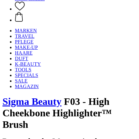
MARKEN
TRAVEL
PFLEGE
MAKE-UP
HAARE
DUFT
K-BEAUTY
TOOLS
SPECIALS
SALE
MAGAZIN
Sigma Beauty
F03 - High
Cheekbone Highlighter™
Brush