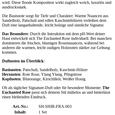
wird. Diese florale Komposition wirkt zugleich weich, luxuriös und
ausdrucksstark.
Die Basisnote sorgt für Tiefe und Charakter: Warme Nuancen aus
Sandelholz, Patschuli und edlen Kaschmirhölzern verleihen dem
Duft eine langanhaltende, leicht holzige und sinnliche Signatur.
Das Besondere
: Durch die Interaktion mit dem pH-Wert deiner
Haut entwickelt sich The Enchanted Rose individuell. Bei manchen
dominieren die frischen, blumigen Rosennuancen, während bei
anderen die warmen, leicht oudigen Holznoten stärker zur Geltung
kommen.
Duftnoten im Überblick
:
Basisnoten
: Patschuli, Sandelholz, Kaschmir-Hölzer
Herznoten
: Rote Rose, Ylang Ylang, Pfingstrose
Kopfnoten
: Blutorange, Kirschlikör, Weißer Honig
Ob als täglicher Signature-Duft oder für besondere Momente:
The
Enchanted Rose
passt sich deinem Stil mühelos an und hinterlässt
einen bleibenden Eindruck.
Art.-Nr.:
SH-SHIR-FRA-003
Inhalt:
1 Set