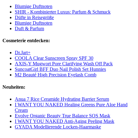
Blumige Duftnoten
SHIR - Kombinierter Luxus: Parfum & Schmuck
Düfte in Reisegröße
Blumige Duftnoten
Duft & Parfum
Cosmeterie entdecken:
Dr.Jart+
COOLA Clear Sunscreen Spray SPF 30
AXIS-Y Mugwort Pore Clarifying Wash Off Pack
SuncoatGirl BFF Duo Nail Polish Set Hunnies
M2 Beauté High Precision Eyelash Comb
Neuheiten:
Anua 7 Rice Ceramide Hydrating Barrier Serum
I WANT YOU NAKED Healing Greens Pure Aloe Hand
Cream
Evolve Organic Beauty True Balance SOS Mask
I WANT YOU NAKED Anti-Aging Peeling Mask
GYADA Modellierende Locken-Haarmaske