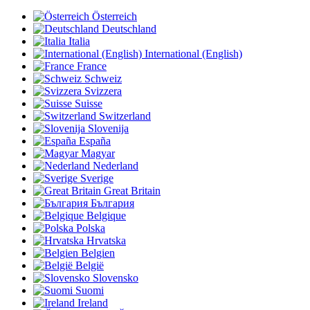
Österreich
Deutschland
Italia
International (English)
France
Schweiz
Svizzera
Suisse
Switzerland
Slovenija
España
Magyar
Nederland
Sverige
Great Britain
България
Belgique
Polska
Hrvatska
Belgien
België
Slovensko
Suomi
Ireland