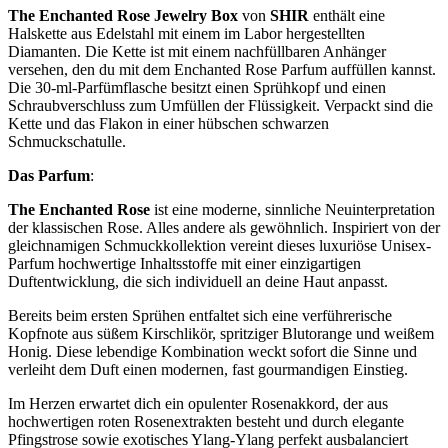
The Enchanted Rose Jewelry Box
von
SHIR
enthält eine
Halskette aus Edelstahl mit einem im Labor hergestellten
Diamanten. Die Kette ist mit einem nachfüllbaren Anhänger
versehen, den du mit dem Enchanted Rose Parfum auffüllen kannst.
Die 30-ml-Parfümflasche besitzt einen Sprühkopf und einen
Schraubverschluss zum Umfüllen der Flüssigkeit. Verpackt sind die
Kette und das Flakon in einer hübschen schwarzen
Schmuckschatulle.
Das Parfum
:
The Enchanted Rose
ist eine moderne, sinnliche Neuinterpretation
der klassischen Rose. Alles andere als gewöhnlich. Inspiriert von der
gleichnamigen Schmuckkollektion vereint dieses luxuriöse Unisex-
Parfum hochwertige Inhaltsstoffe mit einer einzigartigen
Duftentwicklung, die sich individuell an deine Haut anpasst.
Bereits beim ersten Sprühen entfaltet sich eine verführerische
Kopfnote aus süßem Kirschlikör, spritziger Blutorange und weißem
Honig. Diese lebendige Kombination weckt sofort die Sinne und
verleiht dem Duft einen modernen, fast gourmandigen Einstieg.
Im Herzen erwartet dich ein opulenter Rosenakkord, der aus
hochwertigen roten Rosenextrakten besteht und durch elegante
Pfingstrose sowie exotisches Ylang-Ylang perfekt ausbalanciert