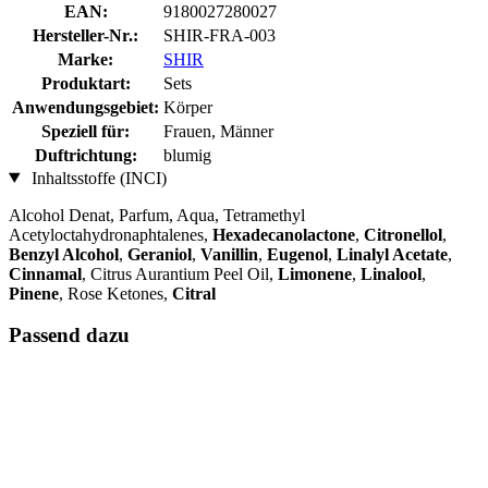
EAN:
9180027280027
Hersteller-Nr.:
SHIR-FRA-003
Marke:
SHIR
Produktart:
Sets
Anwendungsgebiet:
Körper
Speziell für:
Frauen, Männer
Duftrichtung:
blumig
Inhaltsstoffe (INCI)
Alcohol Denat, Parfum, Aqua, Tetramethyl
Acetyloctahydronaphtalenes,
Hexadecanolactone
,
Citronellol
,
Benzyl Alcohol
,
Geraniol
,
Vanillin
,
Eugenol
,
Linalyl Acetate
,
Cinnamal
, Citrus Aurantium Peel Oil,
Limonene
,
Linalool
,
Pinene
, Rose Ketones,
Citral
Passend dazu