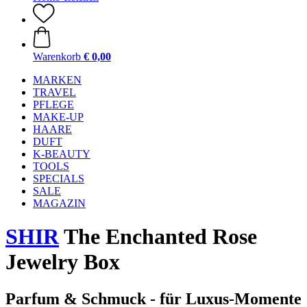
Warenkorb
€ 0,00
MARKEN
TRAVEL
PFLEGE
MAKE-UP
HAARE
DUFT
K-BEAUTY
TOOLS
SPECIALS
SALE
MAGAZIN
SHIR
The Enchanted Rose
Jewelry Box
Parfum & Schmuck - für Luxus-Momente