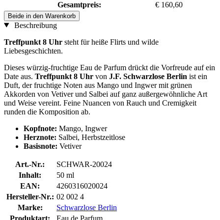
Gesamtpreis:
€ 160,60
Beide in den Warenkorb
Beschreibung
Treffpunkt 8 Uhr
steht für heiße Flirts und wilde
Liebesgeschichten.
Dieses würzig-fruchtige Eau de Parfum drückt die Vorfreude auf ein
Date aus.
Treffpunkt 8 Uhr
von
J.F. Schwarzlose Berlin
ist ein
Duft, der fruchtige Noten aus Mango und Ingwer mit grünen
Akkorden von Vetiver und Salbei auf ganz außergewöhnliche Art
und Weise vereint. Feine Nuancen von Rauch und Cremigkeit
runden die Komposition ab.
Kopfnote:
Mango, Ingwer
Herznote:
Salbei, Herbstzeitlose
Basisnote:
Vetiver
Art.-Nr.:
SCHWAR-20024
Inhalt:
50 ml
EAN:
4260316020024
Hersteller-Nr.:
02 002 4
Marke:
Schwarzlose Berlin
Produktart:
Eau de Parfum