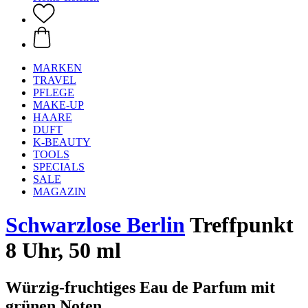
MARKEN
TRAVEL
PFLEGE
MAKE-UP
HAARE
DUFT
K-BEAUTY
TOOLS
SPECIALS
SALE
MAGAZIN
Schwarzlose Berlin
Treffpunkt
8 Uhr, 50 ml
Würzig-fruchtiges Eau de Parfum mit
grünen Noten