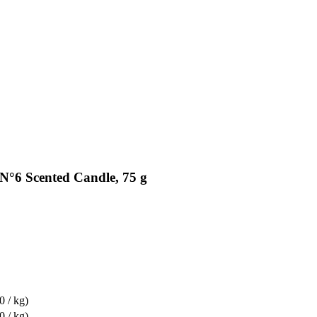
N°6 Scented Candle, 75 g
0 / kg)
0 / kg)