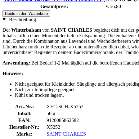
Gesamtpreis:
€ 56,80
Beide in den Warenkorb
Beschreibung
Der
Winterbalsam
von
SAINT CHARLES
begleitet dich mit der 
Inhaltsstoffen einen Moment der tiefen Entspannung. Die enthaltene T
sind. Durch die Kombination aus Lavendel und Wacholderbeeren wird d
Lärchenharz runden die Rezeptur ab und unterstützen dich dabei, wie
unverzichtbarer Begleiter in deinem Badezimmerschrank, der Traditi
Anwendung:
Bei Bedarf 1-2 Mal täglich auf die betroffenen Hautste
Hinweise:
Nicht geeignet für Kleinkinder, Säuglinge und allergisch prädis
Nicht zur Intimpflege geeignet.
Kühl und trocken lagern.
Art.-Nr.:
XEC-SCH-X5252
Inhalt:
50 g
EAN:
9120085862582
Hersteller-Nr.:
X5252
Marke:
SAINT CHARLES