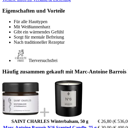
Eigenschaften und Vorteile
Für alle Hauttypen
Mit Weißtannenharz
Gibt ein wärmendes Gefühl
Sorgt für mentale Befreiung
Nach traditioneller Rezeptur
Tierversuchsfrei
Häufig zusammen gekauft mit Marc-Antoine Barrois 
SAINT CHARLES Winterbalsam, 50 g
€ 26,80
(€ 536,0
Marc-Antoine Barrois N°6 Scented Candle, 75 g
€ 30,00
(€ 400,0