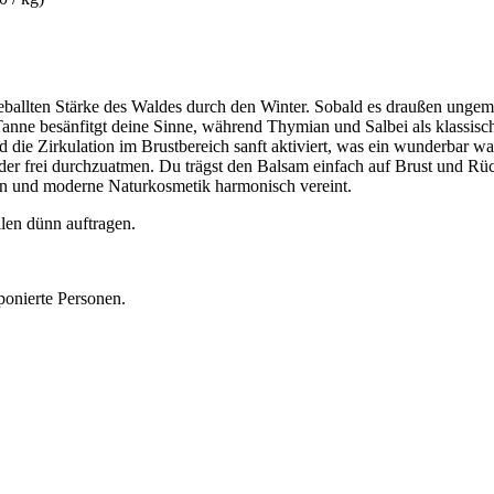
geballten Stärke des Waldes durch den Winter. Sobald es draußen ungemü
anne besänfitgt deine Sinne, während Thymian und Salbei als klassisch
ie Zirkulation im Brustbereich sanft aktiviert, was ein wunderbar wa
der frei durchzuatmen. Du trägst den Balsam einfach auf Brust und Rü
on und moderne Naturkosmetik harmonisch vereint.
llen dünn auftragen.
ponierte Personen.