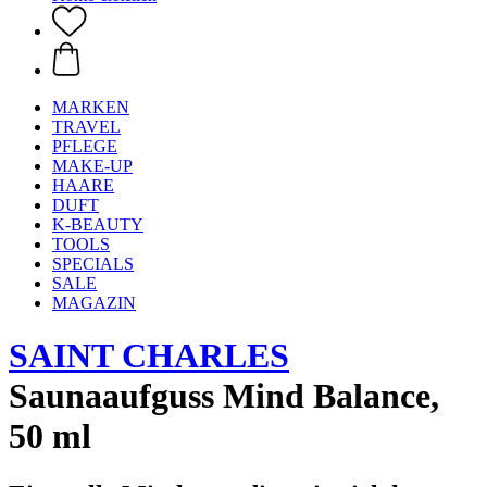
MARKEN
TRAVEL
PFLEGE
MAKE-UP
HAARE
DUFT
K-BEAUTY
TOOLS
SPECIALS
SALE
MAGAZIN
SAINT CHARLES
Saunaaufguss Mind Balance,
50 ml