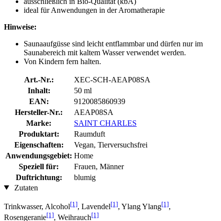
ausschließlich in Bio-Qualität (kbA)
ideal für Anwendungen in der Aromatherapie
Hinweise:
Saunaaufgüsse sind leicht entflammbar und dürfen nur im
Saunabereich mit kaltem Wasser verwendet werden.
Von Kindern fern halten.
Art.-Nr.:
XEC-SCH-AEAP08SA
Inhalt:
50 ml
EAN:
9120085860939
Hersteller-Nr.:
AEAP08SA
Marke:
SAINT CHARLES
Produktart:
Raumduft
Eigenschaften:
Vegan, Tierversuchsfrei
Anwendungsgebiet:
Home
Speziell für:
Frauen, Männer
Duftrichtung:
blumig
Zutaten
[1]
[1]
[1]
Trinkwasser, Alcohol
, Lavendel
, Ylang Ylang
,
[1]
[1]
Rosengeranie
, Weihrauch