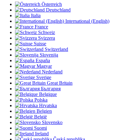
Österreich
Deutschland
Italia
International (English)
France
Schweiz
Svizzera
Suisse
Switzerland
Slovenija
España
Magyar
Nederland
Sverige
Great Britain
България
Belgique
Polska
Hrvatska
Belgien
België
Slovensko
Suomi
Ireland
Česká republika