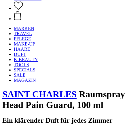
MARKEN
TRAVEL
PFLEGE
MAKE-UP
HAARE
DUFT
K-BEAUTY
TOOLS
SPECIALS
SALE
MAGAZIN
SAINT CHARLES
Raumspray
Head Pain Guard, 100 ml
Ein klärender Duft für jedes Zimmer