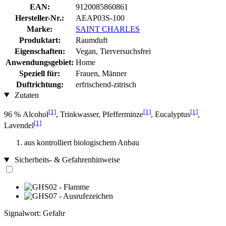
EAN:
9120085860861
Hersteller-Nr.:
AEAP03S-100
Marke:
SAINT CHARLES
Produktart:
Raumduft
Eigenschaften:
Vegan, Tierversuchsfrei
Anwendungsgebiet:
Home
Speziell für:
Frauen, Männer
Duftrichtung:
erfrischend-zitrisch
Zutaten
[1]
[1]
[1]
96 % Alcohol
, Trinkwasser, Pfefferminze
, Eucalyptus
,
[1]
Lavendel
aus kontrolliert biologischem Anbau
Sicherheits- & Gefahrenhinweise
Signalwort: Gefahr