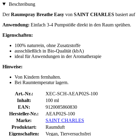
Beschreibung
Der
Raumspray Breathe Easy
von
SAINT CHARLES
basiert auf
Anwendung:
Einfach 3-4 Pumpstöße direkt in den Raum sprühen.
Eigenschaften:
100% naturrein, ohne Zusatzstoffe
ausschließlich in Bio-Qualität (kbA)
ideal für Anwendungen in der Aromatherapie
Hinweise:
Von Kindern fernhalten.
Bei Raumtemperatur lagern.
Art.-Nr.:
XEC-SCH-AEAP02S-100
Inhalt:
100 ml
EAN:
9120085860830
Hersteller-Nr.:
AEAP02S-100
Marke:
SAINT CHARLES
Produktart:
Raumduft
Eigenschaften:
Vegan, Tierversuchsfrei