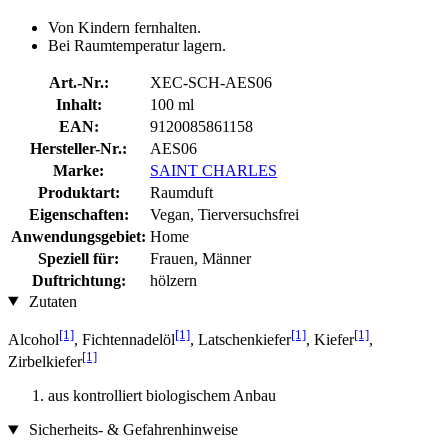
Von Kindern fernhalten.
Bei Raumtemperatur lagern.
Art.-Nr.:
XEC-SCH-AES06
Inhalt:
100 ml
EAN:
9120085861158
Hersteller-Nr.:
AES06
Marke:
SAINT CHARLES
Produktart:
Raumduft
Eigenschaften:
Vegan, Tierversuchsfrei
Anwendungsgebiet:
Home
Speziell für:
Frauen, Männer
Duftrichtung:
hölzern
Zutaten
[1]
[1]
[1]
[1]
Alcohol
, Fichtennadelöl
, Latschenkiefer
, Kiefer
,
[1]
Zirbelkiefer
aus kontrolliert biologischem Anbau
Sicherheits- & Gefahrenhinweise