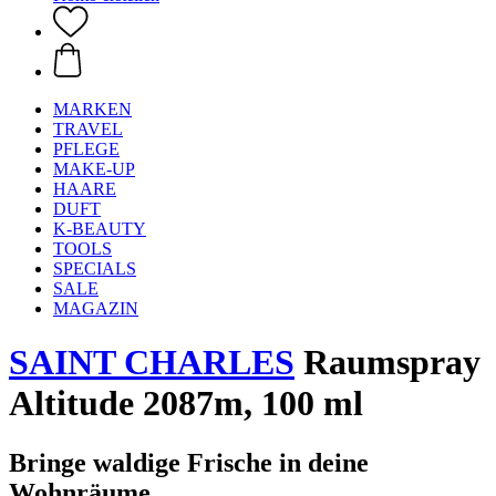
MARKEN
TRAVEL
PFLEGE
MAKE-UP
HAARE
DUFT
K-BEAUTY
TOOLS
SPECIALS
SALE
MAGAZIN
SAINT CHARLES
Raumspray
Altitude 2087m, 100 ml
Bringe waldige Frische in deine
Wohnräume