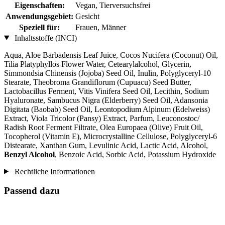
Eigenschaften:
Vegan, Tierversuchsfrei
Anwendungsgebiet:
Gesicht
Speziell für:
Frauen, Männer
Inhaltsstoffe (INCI)
Aqua, Aloe Barbadensis Leaf Juice, Cocos Nucifera (Coconut) Oil,
Tilia Platyphyllos Flower Water, Cetearylalcohol, Glycerin,
Simmondsia Chinensis (Jojoba) Seed Oil, Inulin, Polyglyceryl-10
Stearate, Theobroma Grandiflorum (Cupuacu) Seed Butter,
Lactobacillus Ferment, Vitis Vinifera Seed Oil, Lecithin, Sodium
Hyaluronate, Sambucus Nigra (Elderberry) Seed Oil, Adansonia
Digitata (Baobab) Seed Oil, Leontopodium Alpinum (Edelweiss)
Extract, Viola Tricolor (Pansy) Extract, Parfum, Leuconostoc/
Radish Root Ferment Filtrate, Olea Europaea (Olive) Fruit Oil,
Tocopherol (Vitamin E), Microcrystalline Cellulose, Polyglyceryl-6
Distearate, Xanthan Gum, Levulinic Acid, Lactic Acid, Alcohol,
Benzyl Alcohol
, Benzoic Acid, Sorbic Acid, Potassium Hydroxide
Rechtliche Informationen
Passend dazu