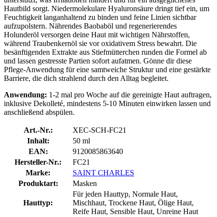
Hautbild sorgt. Niedermolekulare Hyaluronsäure dringt tief ein, um
Feuchtigkeit langanhaltend zu binden und feine Linien sichtbar
aufzupolstern. Nährendes Baobaböl und regenerierendes
Holunderöl versorgen deine Haut mit wichtigen Nährstoffen,
während Traubenkernöl sie vor oxidativem Stress bewahrt. Die
besänftigenden Extrakte aus Stiefmütterchen runden die Formel ab
und lassen gestresste Partien sofort aufatmen. Gönne dir diese
Pflege-Anwendung für eine samtweiche Struktur und eine gestärkte
Barriere, die dich strahlend durch den Alltag begleitet.
Anwendung:
1-2 mal pro Woche auf die gereinigte Haut auftragen,
inklusive Dekolleté, mindestens 5-10 Minuten einwirken lassen und
anschließend abspülen.
Art.-Nr.:
XEC-SCH-FC21
Inhalt:
50 ml
EAN:
9120085863640
Hersteller-Nr.:
FC21
Marke:
SAINT CHARLES
Produktart:
Masken
Für jeden Hauttyp, Normale Haut,
Hauttyp:
Mischhaut, Trockene Haut, Ölige Haut,
Reife Haut, Sensible Haut, Unreine Haut