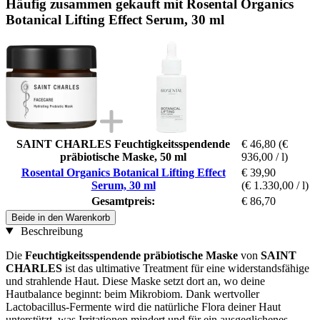
Häufig zusammen gekauft mit Rosental Organics
Botanical Lifting Effect Serum, 30 ml
SAINT CHARLES Feuchtigkeitsspendende
€ 46,80
(€
präbiotische Maske, 50 ml
936,00 / l)
Rosental Organics Botanical Lifting Effect
€ 39,90
Serum, 30 ml
(€ 1.330,00 / l)
Gesamtpreis:
€ 86,70
Beide in den Warenkorb
Beschreibung
Die
Feuchtigkeitsspendende präbiotische Maske
von
SAINT
CHARLES
ist das ultimative Treatment für eine widerstandsfähige
und strahlende Haut. Diese Maske setzt dort an, wo deine
Hautbalance beginnt: beim Mikrobiom. Dank wertvoller
Lactobacillus-Fermente wird die natürliche Flora deiner Haut
unterstützt, was Irritationen mindert und für ein ausgeglichenes