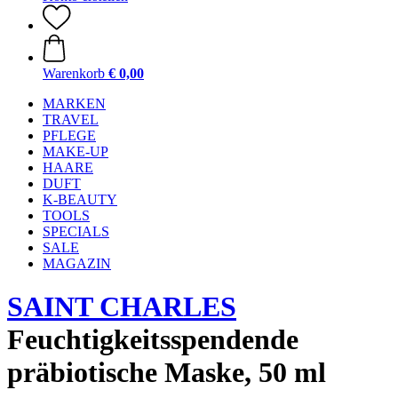
Warenkorb
€ 0,00
MARKEN
TRAVEL
PFLEGE
MAKE-UP
HAARE
DUFT
K-BEAUTY
TOOLS
SPECIALS
SALE
MAGAZIN
SAINT CHARLES
Feuchtigkeitsspendende
präbiotische Maske, 50 ml