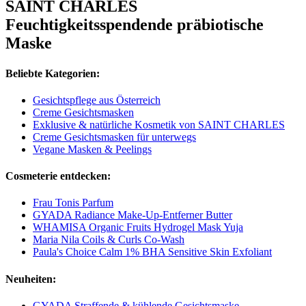
SAINT CHARLES
Feuchtigkeitsspendende präbiotische
Maske
Beliebte Kategorien:
Gesichtspflege aus Österreich
Creme Gesichtsmasken
Exklusive & natürliche Kosmetik von SAINT CHARLES
Creme Gesichtsmasken für unterwegs
Vegane Masken & Peelings
Cosmeterie entdecken:
Frau Tonis Parfum
GYADA Radiance Make-Up-Entferner Butter
WHAMISA Organic Fruits Hydrogel Mask Yuja
Maria Nila Coils & Curls Co-Wash
Paula's Choice Calm 1% BHA Sensitive Skin Exfoliant
Neuheiten:
GYADA Straffende & kühlende Gesichtsmaske