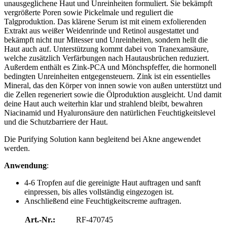
unausgeglichene Haut und Unreinheiten formuliert. Sie bekämpft
vergrößerte Poren sowie Pickelmale und reguliert die
Talgproduktion. Das klärene Serum ist mit einem exfolierenden
Extrakt aus weißer Weidenrinde und Retinol ausgestattet und
bekämpft nicht nur Mitesser und Unreinheiten, sondern hellt die
Haut auch auf. Unterstützung kommt dabei von Tranexamsäure,
welche zusätzlich Verfärbungen nach Hautausbrüchen reduziert.
Außerdem enthält es Zink-PCA und Mönchspfeffer, die hormonell
bedingten Unreinheiten entgegensteuern. Zink ist ein essentielles
Mineral, das den Körper von innen sowie von außen unterstützt und
die Zellen regeneriert sowie die Ölproduktion ausgleicht. Und damit
deine Haut auch weiterhin klar und strahlend bleibt, bewahren
Niacinamid und Hyaluronsäure den natürlichen Feuchtigkeitslevel
und die Schutzbarriere der Haut.
Die Purifying Solution kann begleitend bei Akne angewendet
werden.
Anwendung
:
4-6 Tropfen auf die gereinigte Haut auftragen und sanft
einpressen, bis alles vollständig eingezogen ist.
Anschließend eine Feuchtigkeitscreme auftragen.
Art.-Nr.:
RF-470745