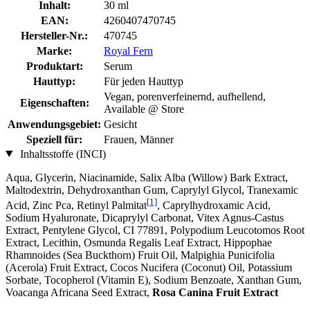
Inhalt:
30 ml
EAN:
4260407470745
Hersteller-Nr.:
470745
Marke:
Royal Fern
Produktart:
Serum
Hauttyp:
Für jeden Hauttyp
Vegan, porenverfeinernd, aufhellend,
Eigenschaften:
Available @ Store
Anwendungsgebiet:
Gesicht
Speziell für:
Frauen, Männer
Inhaltsstoffe (INCI)
Aqua, Glycerin, Niacinamide, Salix Alba (Willow) Bark Extract,
Maltodextrin, Dehydroxanthan Gum, Caprylyl Glycol, Tranexamic
[1]
Acid, Zinc Pca, Retinyl Palmitat
, Caprylhydroxamic Acid,
Sodium Hyaluronate, Dicaprylyl Carbonat, Vitex Agnus-Castus
Extract, Pentylene Glycol, CI 77891, Polypodium Leucotomos Root
Extract, Lecithin, Osmunda Regalis Leaf Extract, Hippophae
Rhamnoides (Sea Buckthorn) Fruit Oil, Malpighia Punicifolia
(Acerola) Fruit Extract, Cocos Nucifera (Coconut) Oil, Potassium
Sorbate, Tocopherol (Vitamin E), Sodium Benzoate, Xanthan Gum,
Voacanga Africana Seed Extract,
Rosa Canina Fruit Extract