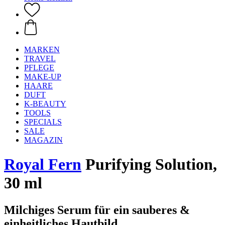
MARKEN
TRAVEL
PFLEGE
MAKE-UP
HAARE
DUFT
K-BEAUTY
TOOLS
SPECIALS
SALE
MAGAZIN
Royal Fern
Purifying Solution,
30 ml
Milchiges Serum für ein sauberes &
einheitliches Hautbild