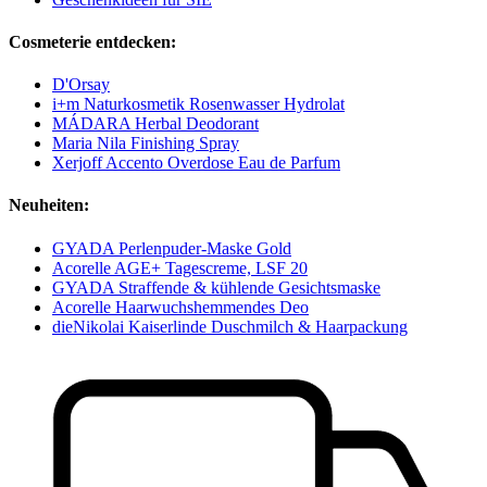
Cosmeterie entdecken:
D'Orsay
i+m Naturkosmetik Rosenwasser Hydrolat
MÁDARA Herbal Deodorant
Maria Nila Finishing Spray
Xerjoff Accento Overdose Eau de Parfum
Neuheiten:
GYADA Perlenpuder-Maske Gold
Acorelle AGE+ Tagescreme, LSF 20
GYADA Straffende & kühlende Gesichtsmaske
Acorelle Haarwuchshemmendes Deo
dieNikolai Kaiserlinde Duschmilch & Haarpackung