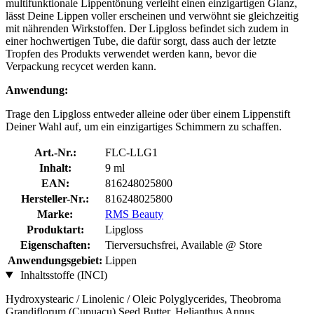
multifunktionale Lippentönung verleiht einen einzigartigen Glanz,
lässt Deine Lippen voller erscheinen und verwöhnt sie gleichzeitig
mit nährenden Wirkstoffen. Der Lipgloss befindet sich zudem in
einer hochwertigen Tube, die dafür sorgt, dass auch der letzte
Tropfen des Produkts verwendet werden kann, bevor die
Verpackung recycet werden kann.
Anwendung:
Trage den Lipgloss entweder alleine oder über einem Lippenstift
Deiner Wahl auf, um ein einzigartiges Schimmern zu schaffen.
Art.-Nr.:
FLC-LLG1
Inhalt:
9 ml
EAN:
816248025800
Hersteller-Nr.:
816248025800
Marke:
RMS Beauty
Produktart:
Lipgloss
Eigenschaften:
Tierversuchsfrei, Available @ Store
Anwendungsgebiet:
Lippen
Inhaltsstoffe (INCI)
Hydroxystearic / Linolenic / Oleic Polyglycerides, Theobroma
Grandiflorum (Cupuacu) Seed Butter, Helianthus Annus