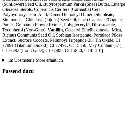
(Sunflower) Seed Oil, Butyrospermum Parkii (Shea) Butter, Euterpe
Oleracea Sterols, Copernicia Cerifera (Carnauba) Cera,
Polyhydroxystearic Acid, Dimer Dilinoleyl Dimer Dilinoleate,
Simmondsia Chinensis (Jojoba) Seed Oil, Coco Caprylate/Caprate,
Punica Granatum Flower Extract, Polyglyceryl-3 Diisostearate,
Tocopherol (Non-Gmo),
Vanillin
, Cetearyl Ethylhexanoate, Mica,
Ricinus Communis Seed Oil, Sorbitan Isostearate, Portulaca Pilosa
Extract, Sucrose Cocoate, Palmitoyl Tripeptide-38, Tin Oxide, CI
77891 (Titanium Dioxid), CI 77491, CI 15850, May Contain (+/-)[
CI 77492 (Iron Oxide), CI 77499, CI 15850, CI 45410]
Im Cosmeterie Store erhältlich
Passend dazu