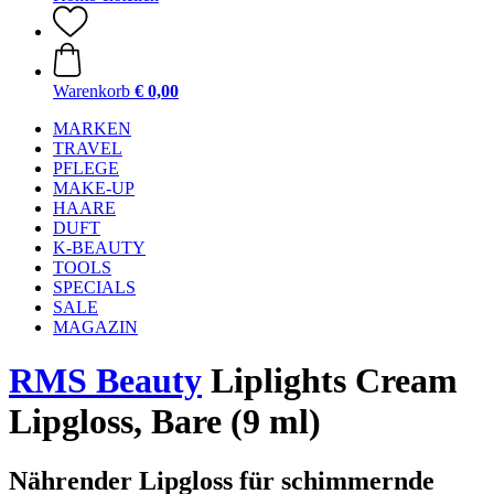
Warenkorb
€ 0,00
MARKEN
TRAVEL
PFLEGE
MAKE-UP
HAARE
DUFT
K-BEAUTY
TOOLS
SPECIALS
SALE
MAGAZIN
RMS Beauty
Liplights Cream
Lipgloss, Bare (9 ml)
Nährender Lipgloss für schimmernde