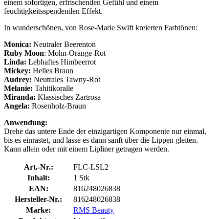
einem sofortigen, erfrischenden Gefühl und einem
feuchtigkeitsspendenden Effekt.
In wunderschönen, von Rose-Marie Swift kreierten Farbtönen:
Monica:
Neutraler Beerenton
Ruby Moon
: Mohn-Orange-Rot
Linda:
Lebhaftes Himbeerrot
Mickey:
Helles Braun
Audrey:
Neutrales Tawny-Rot
Melanie:
Tahitikoralle
Miranda:
Klassisches Zartrosa
Angela:
Rosenholz-Braun
Anwendung:
Drehe das untere Ende der einzigartigen Komponente nur einmal,
bis es einrastet, und lasse es dann sanft über die Lippen gleiten.
Kann allein oder mit einem Lipliner getragen werden.
Art.-Nr.:
FLC-LSL2
Inhalt:
1 Stk
EAN:
816248026838
Hersteller-Nr.:
816248026838
Marke:
RMS Beauty