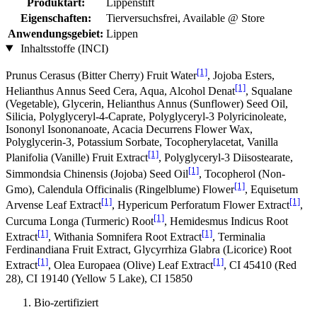
Produktart:
Lippenstift
Eigenschaften:
Tierversuchsfrei, Available @ Store
Anwendungsgebiet:
Lippen
Inhaltsstoffe (INCI)
[1]
Prunus Cerasus (Bitter Cherry) Fruit Water
, Jojoba Esters,
[1]
Helianthus Annus Seed Cera, Aqua, Alcohol Denat
, Squalane
(Vegetable), Glycerin, Helianthus Annus (Sunflower) Seed Oil,
Silicia, Polyglyceryl-4-Caprate, Polyglyceryl-3 Polyricinoleate,
Isononyl Isononanoate, Acacia Decurrens Flower Wax,
Polyglycerin-3, Potassium Sorbate, Tocopherylacetat, Vanilla
[1]
Planifolia (Vanille) Fruit Extract
, Polyglyceryl-3 Diisostearate,
[1]
Simmondsia Chinensis (Jojoba) Seed Oil
, Tocopherol (Non-
[1]
Gmo), Calendula Officinalis (Ringelblume) Flower
, Equisetum
[1]
[1]
Arvense Leaf Extract
, Hypericum Perforatum Flower Extract
,
[1]
Curcuma Longa (Turmeric) Root
, Hemidesmus Indicus Root
[1]
[1]
Extract
, Withania Somnifera Root Extract
, Terminalia
Ferdinandiana Fruit Extract, Glycyrrhiza Glabra (Licorice) Root
[1]
[1]
Extract
, Olea Europaea (Olive) Leaf Extract
, CI 45410 (Red
28), CI 19140 (Yellow 5 Lake), CI 15850
Bio-zertifiziert