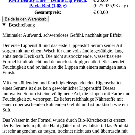
RMS Beauty Line + Define Lip Pencil,
€ 28,00
Pavla Red (1,08 g)
(€ 25.925,93 / kg)
Gesamtpreis:
€ 68,00
Beide in den Warenkorb
Beschreibung
Minimaler Aufwand, schwereloses Gefühl, nachhaltiger Effekt.
Der erste Lippenstift und das erste Lippenstift-Serum seiner Art
sorgen mit nur einem Wisch für eine vollständig gesättigte, lang
anhaltende Deckkraft. Die nicht austrocknende, wasserbasierte
Formel ist ultraleicht und dennoch stark pigmentiert. Sie spendet
Feuchtigkeit und revitalisiert die Lippen mit einem samtigen satin
Finish.
Mit den kühlenden und feuchtigkeitsspendenden Eigenschaften
eines Serums ist dies kein gewöhnlicher Lippenstift! Dieses
innovative Serum ist eine völlig neue Art, die Lippen mit Farbe und
Feuchtigkeit zu versorgen. Es liefert reichhaltige Nährstoffe mit
einem überraschenden kühlenden Gefühl und ist praktisch wie ein
Stift.
Das Wasser in der Formel wurde durch Bio-Kirschextrakt ersetzt,
der Falten bekämpft, die Haut glättet und revitalisiert. Das Produkt
ist sehr angenehm zu tragen, trocknet nicht aus und überrascht mit