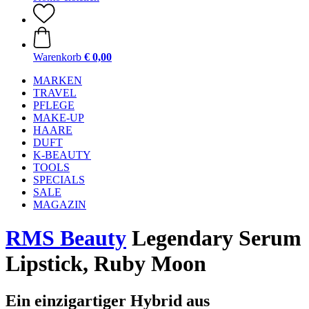
Warenkorb
€ 0,00
MARKEN
TRAVEL
PFLEGE
MAKE-UP
HAARE
DUFT
K-BEAUTY
TOOLS
SPECIALS
SALE
MAGAZIN
RMS Beauty
Legendary Serum
Lipstick, Ruby Moon
Ein einzigartiger Hybrid aus