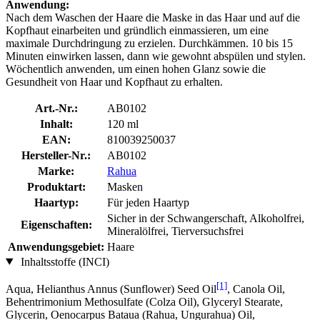
Anwendung:
Nach dem Waschen der Haare die Maske in das Haar und auf die
Kopfhaut einarbeiten und gründlich einmassieren, um eine
maximale Durchdringung zu erzielen. Durchkämmen. 10 bis 15
Minuten einwirken lassen, dann wie gewohnt abspülen und stylen.
Wöchentlich anwenden, um einen hohen Glanz sowie die
Gesundheit von Haar und Kopfhaut zu erhalten.
Art.-Nr.:
AB0102
Inhalt:
120 ml
EAN:
810039250037
Hersteller-Nr.:
AB0102
Marke:
Rahua
Produktart:
Masken
Haartyp:
Für jeden Haartyp
Sicher in der Schwangerschaft, Alkoholfrei,
Eigenschaften:
Mineralölfrei, Tierversuchsfrei
Anwendungsgebiet:
Haare
Inhaltsstoffe (INCI)
[1]
Aqua, Helianthus Annus (Sunflower) Seed Oil
, Canola Oil,
Behentrimonium Methosulfate (Colza Oil), Glyceryl Stearate,
Glycerin, Oenocarpus Bataua (Rahua, Ungurahua) Oil,