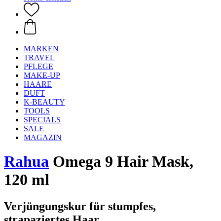
MARKEN
TRAVEL
PFLEGE
MAKE-UP
HAARE
DUFT
K-BEAUTY
TOOLS
SPECIALS
SALE
MAGAZIN
Rahua
Omega 9 Hair Mask,
120 ml
Verjüngungskur für stumpfes,
strapaziertes Haar