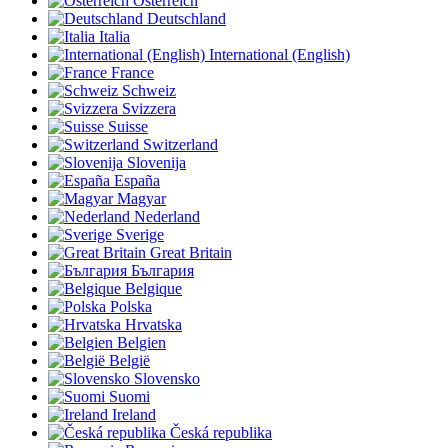
Österreich
Deutschland
Italia
International (English)
France
Schweiz
Svizzera
Suisse
Switzerland
Slovenija
España
Magyar
Nederland
Sverige
Great Britain
България
Belgique
Polska
Hrvatska
Belgien
België
Slovensko
Suomi
Ireland
Česká republika