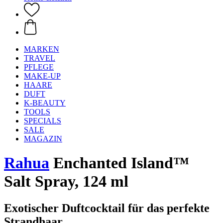
MARKEN
TRAVEL
PFLEGE
MAKE-UP
HAARE
DUFT
K-BEAUTY
TOOLS
SPECIALS
SALE
MAGAZIN
Rahua
Enchanted Island™
Salt Spray, 124 ml
Exotischer Duftcocktail für das perfekte
Strandhaar