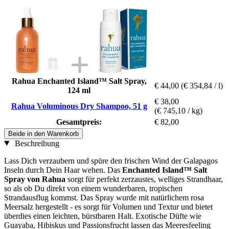
Rahua Enchanted Island™ Salt Spray,
€ 44,00
(€ 354,84 / l)
124 ml
€ 38,00
Rahua Voluminous Dry Shampoo, 51 g
(€ 745,10 / kg)
Gesamtpreis:
€ 82,00
Beide in den Warenkorb
Beschreibung
Lass Dich verzaubern und spüre den frischen Wind der Galapagos
Inseln durch Dein Haar wehen. Das
Enchanted Island™ Salt
Spray von Rahua
sorgt für perfekt zerzaustes, welliges Strandhaar,
so als ob Du direkt von einem wunderbaren, tropischen
Strandausflug kommst. Das Spray wurde mit natürlichem rosa
Meersalz hergestellt - es sorgt für Volumen und Textur und bietet
überdies einen leichten, bürstbaren Halt. Exotische Düfte wie
Guayaba, Hibiskus und Passionsfrucht lassen das Meeresfeeling