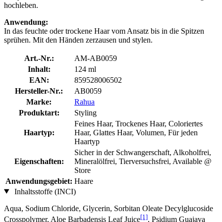
hochleben.
Anwendung:
In das feuchte oder trockene Haar vom Ansatz bis in die Spitzen
sprühen. Mit den Händen zerzausen und stylen.
Art.-Nr.:
AM-AB0059
Inhalt:
124 ml
EAN:
859528006502
Hersteller-Nr.:
AB0059
Marke:
Rahua
Produktart:
Styling
Feines Haar, Trockenes Haar, Coloriertes
Haartyp:
Haar, Glattes Haar, Volumen, Für jeden
Haartyp
Sicher in der Schwangerschaft, Alkoholfrei,
Eigenschaften:
Mineralölfrei, Tierversuchsfrei, Available @
Store
Anwendungsgebiet:
Haare
Inhaltsstoffe (INCI)
Aqua, Sodium Chloride, Glycerin, Sorbitan Oleate Decylglucoside
[1]
Crosspolymer, Aloe Barbadensis Leaf Juice
, Psidium Guajava