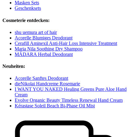
Masken Sets
Geschenksets
Cosmeterie entdecken:
shu uemura art of hair
Acorelle Blumiges Deodorant
Cerafill Aminexil Anti-Hair Loss Intensive Treatment
Maria Nila Soothing Dry Shampoo
MÁDARA Herbal Deodorant
Neuheiten:
Acorelle Sanftes Deodorant
dieNikolai Handcreme Rosemarie
I WANT YOU NAKED Healing Greens Pure Aloe Hand
Cream
Evolve Organic Beauty Timeless Renewal Hand Cream
Kérastase Soleil Beach Bi-Phase Oil Mist