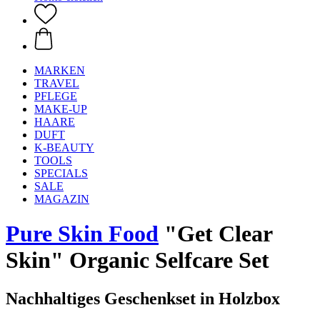
MARKEN
TRAVEL
PFLEGE
MAKE-UP
HAARE
DUFT
K-BEAUTY
TOOLS
SPECIALS
SALE
MAGAZIN
Pure Skin Food
"Get Clear
Skin" Organic Selfcare Set
Nachhaltiges Geschenkset in Holzbox