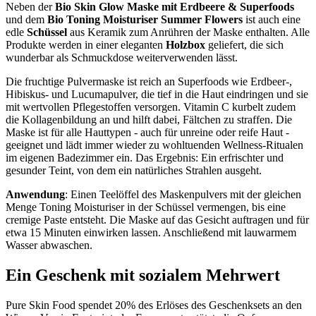
Neben der
Bio Skin Glow Maske mit Erdbeere & Superfoods
und dem
Bio Toning Moisturiser Summer Flowers
ist auch eine
edle
Schüssel
aus Keramik zum Anrühren der Maske enthalten. Alle
Produkte werden in einer eleganten
Holzbox
geliefert, die sich
wunderbar als Schmuckdose weiterverwenden lässt.
Die fruchtige Pulvermaske ist reich an Superfoods wie Erdbeer-,
Hibiskus- und Lucumapulver, die tief in die Haut eindringen und sie
mit wertvollen Pflegestoffen versorgen. Vitamin C kurbelt zudem
die Kollagenbildung an und hilft dabei, Fältchen zu straffen. Die
Maske ist für alle Hauttypen - auch für unreine oder reife Haut -
geeignet und lädt immer wieder zu wohltuenden Wellness-Ritualen
im eigenen Badezimmer ein. Das Ergebnis: Ein erfrischter und
gesunder Teint, von dem ein natürliches Strahlen ausgeht.
Anwendung
: Einen Teelöffel des Maskenpulvers mit der gleichen
Menge Toning Moisturiser in der Schüssel vermengen, bis eine
cremige Paste entsteht. Die Maske auf das Gesicht auftragen und für
etwa 15 Minuten einwirken lassen. Anschließend mit lauwarmem
Wasser abwaschen.
Ein Geschenk mit sozialem Mehrwert
Pure Skin Food spendet 20% des Erlöses des Geschenksets an den