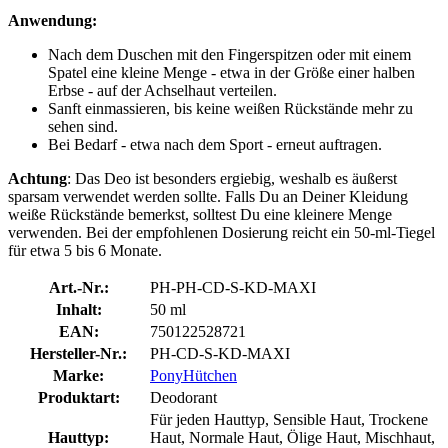
Anwendung:
Nach dem Duschen mit den Fingerspitzen oder mit einem
Spatel eine kleine Menge - etwa in der Größe einer halben
Erbse - auf der Achselhaut verteilen.
Sanft einmassieren, bis keine weißen Rückstände mehr zu
sehen sind.
Bei Bedarf - etwa nach dem Sport - erneut auftragen.
Achtung
: Das Deo ist besonders ergiebig, weshalb es äußerst
sparsam verwendet werden sollte. Falls Du an Deiner Kleidung
weiße Rückstände bemerkst, solltest Du eine kleinere Menge
verwenden. Bei der empfohlenen Dosierung reicht ein 50-ml-Tiegel
für etwa 5 bis 6 Monate.
Art.-Nr.:
PH-PH-CD-S-KD-MAXI
Inhalt:
50 ml
EAN:
750122528721
Hersteller-Nr.:
PH-CD-S-KD-MAXI
Marke:
PonyHütchen
Produktart:
Deodorant
Für jeden Hauttyp, Sensible Haut, Trockene
Hauttyp:
Haut, Normale Haut, Ölige Haut, Mischhaut,