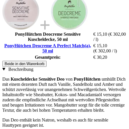
PonyHütchen Deocreme Sensitive
€ 15,10
(€ 302,00
Kuscheldecke, 50 ml
/ l)
PonyHütchen Deocreme A Perfect Match(a),
€ 15,10
50 ml
(€ 302,00 / l)
Gesamtpreis:
€ 30,20
Beide in den Warenkorb
Beschreibung
Das
Kuscheldecke Sensitive Deo
von
PonyHütchen
umhüllt Dich
mit einem dezenten Duft nach Vanille, Sandelholz und Amber und
schützt zuverlässig vor unangenehmen Schweißgerüchen. Wertvolle
Inhaltsstoffe wie Sheabutter, Kokos- und Macadamiaöl versorgen
zudem die empfindliche Achselhaut mit wertvollen Pflegestoffen
und beugen Irritationen vor. Mangobutter sorgt für die tolle cremige
Textur, die auch bei hohen Temperaturen erhalten bleibt.
Das Deo enthält kein Natron, weshalb es auch für sensible
Hauttypen geeignet ist.