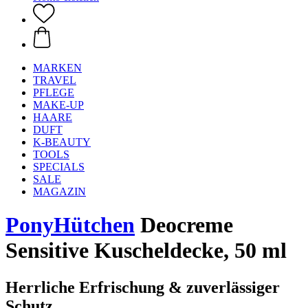
MARKEN
TRAVEL
PFLEGE
MAKE-UP
HAARE
DUFT
K-BEAUTY
TOOLS
SPECIALS
SALE
MAGAZIN
PonyHütchen
Deocreme
Sensitive Kuscheldecke, 50 ml
Herrliche Erfrischung & zuverlässiger
Schutz