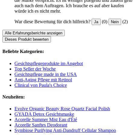
die Marke verspricht. Es ist weniger pflegend und zudem gelb
auch nach dem Auftragen. Ich brauche es auf aber kaufen
würde ich es nicht mehr.
War diese Bewertung für dich hilfreich?
(0)
(2)
Ja
Nein
Alle Erfahrungsberichte anzeigen
Dieses Produkt bewerten
Beliebte Kategorien:
Gesichtspflegeprodukte im Angebot
Top Seller der Woche
Gesichtspflege made in the USA
Anti-Aging Pflege mit Retinol
Clinical von Paula's Choice
Neuheiten:
Evolve Organic Beauty Rose Quartz Facial Polish
GYADA Detox Gesichtsmaske
Acorelle Summer Mist Eau d'Été
Acorelle Sanftes Deodorant
Symbiose Purifying Anti-Dandruff Cellular Shampoo