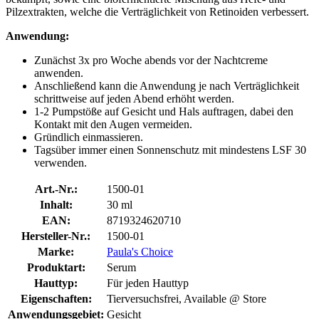
Pilzextrakten, welche die Verträglichkeit von Retinoiden verbessert.
Anwendung:
Zunächst 3x pro Woche abends vor der Nachtcreme
anwenden.
Anschließend kann die Anwendung je nach Verträglichkeit
schrittweise auf jeden Abend erhöht werden.
1-2 Pumpstöße auf Gesicht und Hals auftragen, dabei den
Kontakt mit den Augen vermeiden.
Gründlich einmassieren.
Tagsüber immer einen Sonnenschutz mit mindestens LSF 30
verwenden.
Art.-Nr.:
1500-01
Inhalt:
30 ml
EAN:
8719324620710
Hersteller-Nr.:
1500-01
Marke:
Paula's Choice
Produktart:
Serum
Hauttyp:
Für jeden Hauttyp
Eigenschaften:
Tierversuchsfrei, Available @ Store
Anwendungsgebiet:
Gesicht