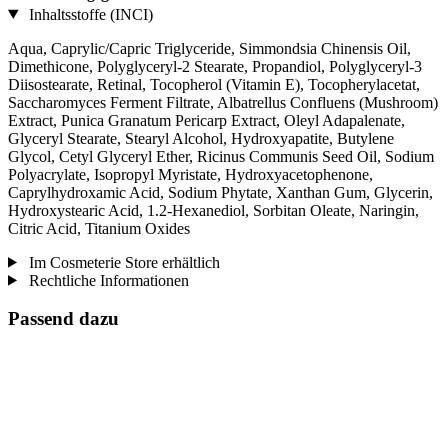
Inhaltsstoffe (INCI)
Aqua, Caprylic/Capric Triglyceride, Simmondsia Chinensis Oil,
Dimethicone, Polyglyceryl-2 Stearate, Propandiol, Polyglyceryl-3
Diisostearate, Retinal, Tocopherol (Vitamin E), Tocopherylacetat,
Saccharomyces Ferment Filtrate, Albatrellus Confluens (Mushroom)
Extract, Punica Granatum Pericarp Extract, Oleyl Adapalenate,
Glyceryl Stearate, Stearyl Alcohol, Hydroxyapatite, Butylene
Glycol, Cetyl Glyceryl Ether, Ricinus Communis Seed Oil, Sodium
Polyacrylate, Isopropyl Myristate, Hydroxyacetophenone,
Caprylhydroxamic Acid, Sodium Phytate, Xanthan Gum, Glycerin,
Hydroxystearic Acid, 1.2-Hexanediol, Sorbitan Oleate, Naringin,
Citric Acid, Titanium Oxides
Im Cosmeterie Store erhältlich
Rechtliche Informationen
Passend dazu