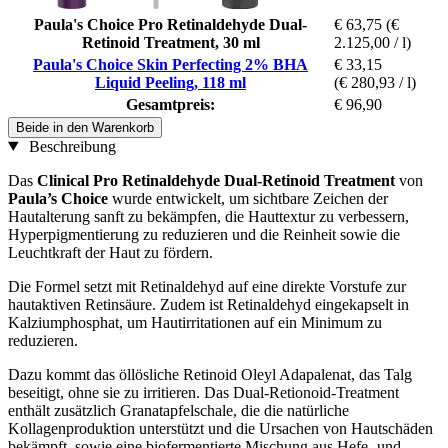
Paula's Choice Pro Retinaldehyde Dual-
€ 63,75
(€
Retinoid Treatment, 30 ml
2.125,00 / l)
Paula's Choice Skin Perfecting 2% BHA
€ 33,15
Liquid Peeling, 118 ml
(€ 280,93 / l)
Gesamtpreis:
€ 96,90
Beide in den Warenkorb
Beschreibung
Das
Clinical Pro Retinaldehyde Dual-Retinoid Treatment
von
Paula’s Choice
wurde
entwickelt, um sichtbare Zeichen der
Hautalterung sanft zu bekämpfen, die Hauttextur zu verbessern,
Hyperpigmentierung zu reduzieren und die Reinheit sowie die
Leuchtkraft der Haut zu fördern.
Die Formel setzt mit Retinaldehyd auf eine direkte Vorstufe zur
hautaktiven Retinsäure. Zudem ist Retinaldehyd eingekapselt in
Kalziumphosphat, um Hautirritationen auf ein Minimum zu
reduzieren.
Dazu kommt das öllösliche Retinoid Oleyl Adapalenat, das Talg
beseitigt, ohne sie zu irritieren. Das Dual-Retionoid-Treatment
enthält zusätzlich Granatapfelschale, die die natürliche
Kollagenproduktion unterstützt und die Ursachen von Hautschäden
bekämpft, sowie eine biofermentierte Mischung aus Hefe- und