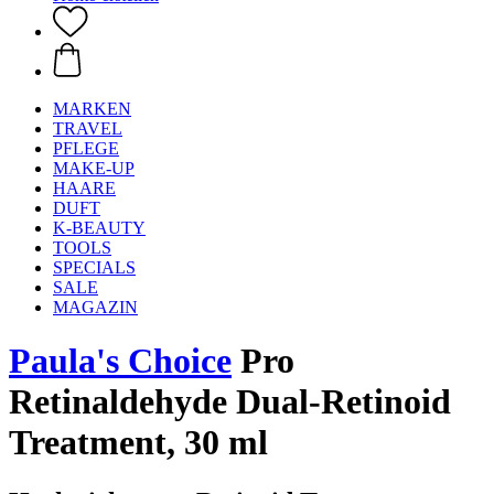
MARKEN
TRAVEL
PFLEGE
MAKE-UP
HAARE
DUFT
K-BEAUTY
TOOLS
SPECIALS
SALE
MAGAZIN
Paula's Choice
Pro
Retinaldehyde Dual-Retinoid
Treatment, 30 ml