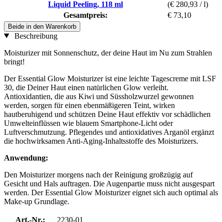
Liquid Peeling, 118 ml
(€ 280,93 / l)
Gesamtpreis:
€ 73,10
Beide in den Warenkorb
Beschreibung
Moisturizer mit Sonnenschutz, der deine Haut im Nu zum Strahlen
bringt!
Der Essential Glow Moisturizer ist eine leichte Tagescreme mit LSF
30, die Deiner Haut einen natürlichen Glow verleiht.
Antioxidantien, die aus Kiwi und Süssholzwurzel gewonnen
werden, sorgen für einen ebenmäßigeren Teint, wirken
hautberuhigend und schützen Deine Haut effektiv vor schädlichen
Umwelteinflüssen wie blauem Smartphone-Licht oder
Luftverschmutzung. Pflegendes und antioxidatives Arganöl ergänzt
die hochwirksamen Anti-Aging-Inhaltsstoffe des Moisturizers.
Anwendung:
Den Moisturizer morgens nach der Reinigung großzügig auf
Gesicht und Hals auftragen. Die Augenpartie muss nicht ausgespart
werden. Der Essential Glow Moisturizer eignet sich auch optimal als
Make-up Grundlage.
Art.-Nr.:
2230-01