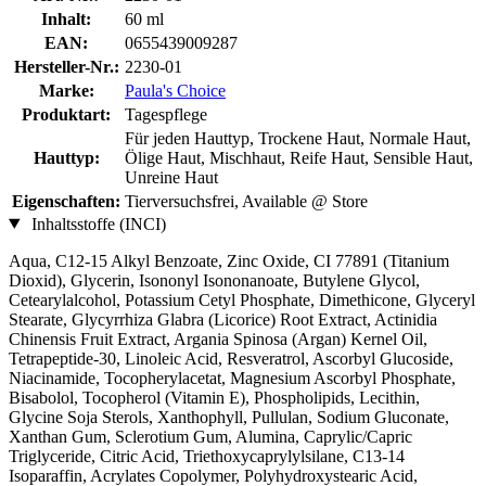
Inhalt:
60 ml
EAN:
0655439009287
Hersteller-Nr.:
2230-01
Marke:
Paula's Choice
Produktart:
Tagespflege
Für jeden Hauttyp, Trockene Haut, Normale Haut,
Hauttyp:
Ölige Haut, Mischhaut, Reife Haut, Sensible Haut,
Unreine Haut
Eigenschaften:
Tierversuchsfrei, Available @ Store
Inhaltsstoffe (INCI)
Aqua, C12-15 Alkyl Benzoate, Zinc Oxide, CI 77891 (Titanium
Dioxid), Glycerin, Isononyl Isononanoate, Butylene Glycol,
Cetearylalcohol, Potassium Cetyl Phosphate, Dimethicone, Glyceryl
Stearate, Glycyrrhiza Glabra (Licorice) Root Extract, Actinidia
Chinensis Fruit Extract, Argania Spinosa (Argan) Kernel Oil,
Tetrapeptide-30, Linoleic Acid, Resveratrol, Ascorbyl Glucoside,
Niacinamide, Tocopherylacetat, Magnesium Ascorbyl Phosphate,
Bisabolol, Tocopherol (Vitamin E), Phospholipids, Lecithin,
Glycine Soja Sterols, Xanthophyll, Pullulan, Sodium Gluconate,
Xanthan Gum, Sclerotium Gum, Alumina, Caprylic/Capric
Triglyceride, Citric Acid, Triethoxycaprylylsilane, C13-14
Isoparaffin, Acrylates Copolymer, Polyhydroxystearic Acid,