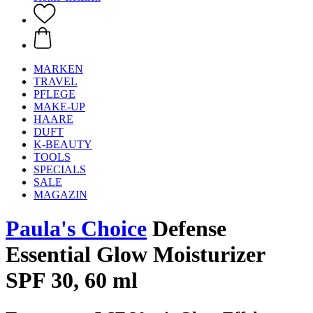
MARKEN
TRAVEL
PFLEGE
MAKE-UP
HAARE
DUFT
K-BEAUTY
TOOLS
SPECIALS
SALE
MAGAZIN
Paula's Choice
Defense
Essential Glow Moisturizer
SPF 30, 60 ml