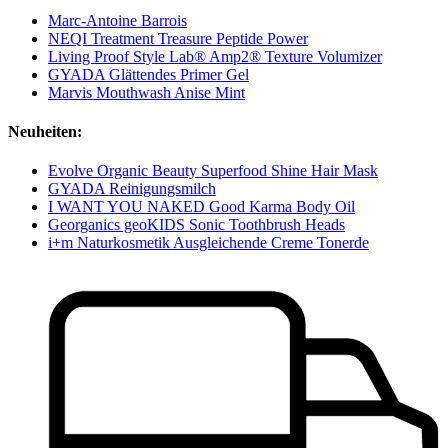
Marc-Antoine Barrois
NEQI Treatment Treasure Peptide Power
Living Proof Style Lab® Amp2® Texture Volumizer
GYADA Glättendes Primer Gel
Marvis Mouthwash Anise Mint
Neuheiten:
Evolve Organic Beauty Superfood Shine Hair Mask
GYADA Reinigungsmilch
I WANT YOU NAKED Good Karma Body Oil
Georganics geoKIDS Sonic Toothbrush Heads
i+m Naturkosmetik Ausgleichende Creme Tonerde