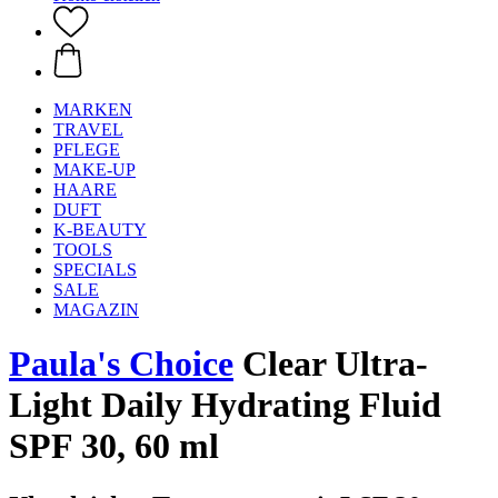
MARKEN
TRAVEL
PFLEGE
MAKE-UP
HAARE
DUFT
K-BEAUTY
TOOLS
SPECIALS
SALE
MAGAZIN
Paula's Choice
Clear Ultra-
Light Daily Hydrating Fluid
SPF 30, 60 ml