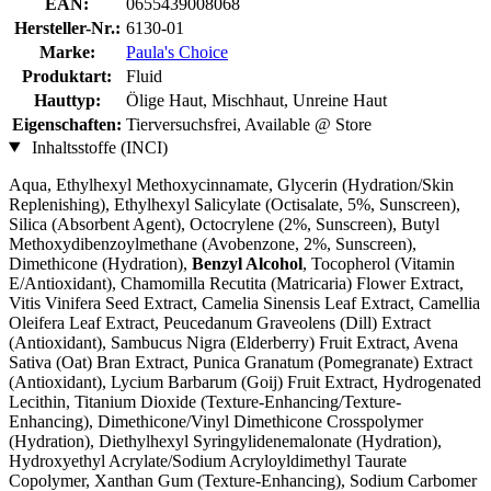
EAN:
0655439008068
Hersteller-Nr.:
6130-01
Marke:
Paula's Choice
Produktart:
Fluid
Hauttyp:
Ölige Haut, Mischhaut, Unreine Haut
Eigenschaften:
Tierversuchsfrei, Available @ Store
Inhaltsstoffe (INCI)
Aqua, Ethylhexyl Methoxycinnamate, Glycerin (Hydration/Skin
Replenishing), Ethylhexyl Salicylate (Octisalate, 5%, Sunscreen),
Silica (Absorbent Agent), Octocrylene (2%, Sunscreen), Butyl
Methoxydibenzoylmethane (Avobenzone, 2%, Sunscreen),
Dimethicone (Hydration),
Benzyl Alcohol
, Tocopherol (Vitamin
E/Antioxidant), Chamomilla Recutita (Matricaria) Flower Extract,
Vitis Vinifera Seed Extract, Camelia Sinensis Leaf Extract, Camellia
Oleifera Leaf Extract, Peucedanum Graveolens (Dill) Extract
(Antioxidant), Sambucus Nigra (Elderberry) Fruit Extract, Avena
Sativa (Oat) Bran Extract, Punica Granatum (Pomegranate) Extract
(Antioxidant), Lycium Barbarum (Goij) Fruit Extract, Hydrogenated
Lecithin, Titanium Dioxide (Texture-Enhancing/Texture-
Enhancing), Dimethicone/Vinyl Dimethicone Crosspolymer
(Hydration), Diethylhexyl Syringylidenemalonate (Hydration),
Hydroxyethyl Acrylate/Sodium Acryloyldimethyl Taurate
Copolymer, Xanthan Gum (Texture-Enhancing), Sodium Carbomer