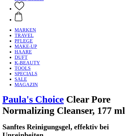
MARKEN
TRAVEL
PFLEGE
MAKE-UP
HAARE
DUFT
K-BEAUTY
TOOLS
SPECIALS
SALE
MAGAZIN
Paula's Choice
Clear Pore
Normalizing Cleanser, 177 ml
Sanftes Reinigungsgel, effektiv bei
Unreinheiten