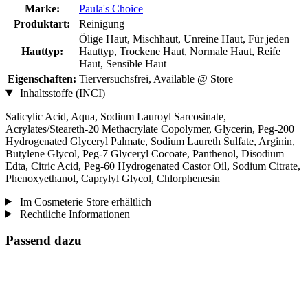
Marke:
Paula's Choice
Produktart:
Reinigung
Ölige Haut, Mischhaut, Unreine Haut, Für jeden
Hauttyp:
Hauttyp, Trockene Haut, Normale Haut, Reife
Haut, Sensible Haut
Eigenschaften:
Tierversuchsfrei, Available @ Store
Inhaltsstoffe (INCI)
Salicylic Acid, Aqua, Sodium Lauroyl Sarcosinate,
Acrylates/Steareth-20 Methacrylate Copolymer, Glycerin, Peg-200
Hydrogenated Glyceryl Palmate, Sodium Laureth Sulfate, Arginin,
Butylene Glycol, Peg-7 Glyceryl Cocoate, Panthenol, Disodium
Edta, Citric Acid, Peg-60 Hydrogenated Castor Oil, Sodium Citrate,
Phenoxyethanol, Caprylyl Glycol, Chlorphenesin
Im Cosmeterie Store erhältlich
Rechtliche Informationen
Passend dazu