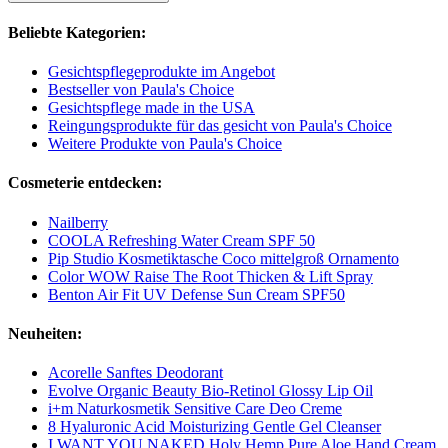
Beliebte Kategorien:
Gesichtspflegeprodukte im Angebot
Bestseller von Paula's Choice
Gesichtspflege made in the USA
Reingungsprodukte für das gesicht von Paula's Choice
Weitere Produkte von Paula's Choice
Cosmeterie entdecken:
Nailberry
COOLA Refreshing Water Cream SPF 50
Pip Studio Kosmetiktasche Coco mittelgroß Ornamento
Color WOW Raise The Root Thicken & Lift Spray
Benton Air Fit UV Defense Sun Cream SPF50
Neuheiten:
Acorelle Sanftes Deodorant
Evolve Organic Beauty Bio-Retinol Glossy Lip Oil
i+m Naturkosmetik Sensitive Care Deo Creme
8 Hyaluronic Acid Moisturizing Gentle Gel Cleanser
I WANT YOU NAKED Holy Hemp Pure Aloe Hand Cream