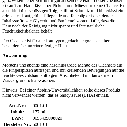
ganz wesentlicher Schritt für gut aussehende Haut. Dieser Cleanser
ist sanft zur Haut, lässt aber Pickeln und Mitessern keine Chance. Er
absorbiert überschüssigen Talg, entfernt Schmutz und hinterlässt ein
erfrischtes Hautgefühl. Pflegende und feuchtigkeitsspendende
Inhaltsstoffe wie Glycerin und Panthenol sorgen dafür, dass die
Haut nach der Reinigung nicht spannt und ihre natürliche
Feuchtigkeitsbalance behält.
Der Cleanser ist für alle Hauttypen gedacht, eignet sich aber
besonders bei unreiner, fettiger Haut.
Anwendung:
Morgens und abends eine haselnussgroße Menge des Cleansers auf
die Fingerspitzen auftragen und mit kreisenden Bewegungen auf die
feuchte Gesichtshaut auftragen. Anschließend mit lauwarmem
Wasser gründlich abwaschen.
Hinweis: Bei einer Aspirin-Unverträglichkeit sollte dieses Produkt
nicht verwendet werden, das es Salicylsäure (BHA) enthält.
Art.-Nr.:
6001-01
Inhalt:
177 ml
EAN:
0655439008020
Hersteller-Nr.:
6001-01