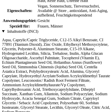
Haut, Reife Haut, Unreine Haut
Vegan, Sonnenschutz, Tierversuchsfrei,
Eigenschaften:
Available @ Store , antioxidant, Anti-Aging,
aufhellend, Feuchtigkeitsspendend
Anwendungsgebiet:
Gesicht
Speziell für:
Frauen, Männer
Inhaltsstoffe (INCI)
Aqua, Caprylic/Capric Triglyceride, C12-15 Alkyl Benzoate, CI
77891 (Titanium Dioxid), Zinc Oxide, Ethylhexyl Methoxycrylene,
Glycerin, Polyester-8, Aluminum Stearate, C15-19 Alkane,
Hydrogenated Lecithin, Silicia, Trehalose, Inulin, Alpha Glucan
Oligosaccharide, Ascorbyl Palmitate, Tocopherol (Vitamin E),
Echium Plantagineum Seed Oil, Helianthus Annus (Sunflower)
Seed Oil, Simmondsia Chinensis (Jojoba) Seed Oil, Centella
Asiatica Extract, Polyhydroxystearic Acid, Alumina, Glyceryl
Caprylate, Hydroxyethyl Acrylate/Sodium Acryloyldimethyl Taurate
Copolymer, Leuconostoc/ Radish Root Ferment Filtrate,
Ammonium Acryloyldimethyltaurate/Vp Copolymer,
Caprylhydroxamic Acid, Triethoxycaprylylsilane, Diheptyl
Succinate, Xanthan Gum, Allantoin, Sodium Polyacrylate, Sodium
Hydroxyde, Acacia Senegal Gum, Sodium Citrate, Capryloyl
Glycerin / Sebacic Acid Copolymer, Polysorbate 60, Sorbitan
Isostearate, Glyceryl Stearate, Lecithin, Glyceryl Oleate, Citric Acid,
Sodium Benzoate