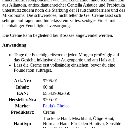
aus Allantoin, antioxidantienreicher Centella Asiatica und Präbiotika
unterstützt zudem noch die Stärkung der Hautschutzbarriere und des
Mikrobioms. Die schwerelose, nicht fettende Gel-Creme lässt sich
sehr gut auftragen und hinterlässt ein zartes, seidiges Finish mit
nachhaltiger Feuchtigkeitsversorgung.
Die Creme kann begleitend bei Rosazea angewendet werden.
Anwendung
:
Trage die Feuchtigkeitscreme jeden Morgen großzügig auf
das Gesicht, inklusive der Augenpartie und am Hals auf.
Lass die Creme erst vollständig einziehen, bevor du eine
Foundation aufträgst.
Art.-Nr.:
9205-01
Inhalt:
60 ml
EAN:
655439092050
Hersteller-Nr.:
9205-01
Marke:
Paula's Choice
Produktart:
Creme
Trockene Haut, Mischhaut, Ölige Haut,
Hauttyp:
Normale Haut, Für jeden Hauttyp, Sensible