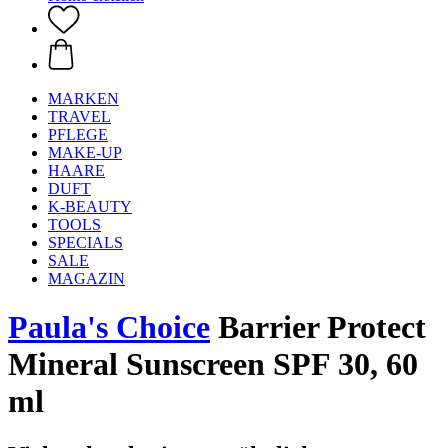
MARKEN
TRAVEL
PFLEGE
MAKE-UP
HAARE
DUFT
K-BEAUTY
TOOLS
SPECIALS
SALE
MAGAZIN
Paula's Choice
Barrier Protect
Mineral Sunscreen SPF 30, 60
ml