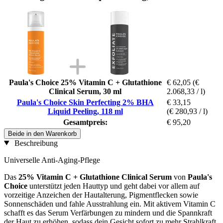
Paula's Choice 25% Vitamin C + Glutathione
€ 62,05
(€
Clinical Serum, 30 ml
2.068,33 / l)
Paula's Choice Skin Perfecting 2% BHA
€ 33,15
Liquid Peeling, 118 ml
(€ 280,93 / l)
Gesamtpreis:
€ 95,20
Beide in den Warenkorb
Beschreibung
Universelle Anti-Aging-Pflege
Das
25% Vitamin C + Glutathione Clinical Serum
von
Paula's
Choice
unterstützt jeden Hauttyp und geht dabei vor allem auf
vorzeitige Anzeichen der Hautalterung, Pigmentflecken sowie
Sonnenschäden und fahle Ausstrahlung ein. Mit aktivem Vitamin C
schafft es das Serum Verfärbungen zu mindern und die Spannkraft
der Haut zu erhöhen, sodass dein Gesicht sofort zu mehr Strahlkraft