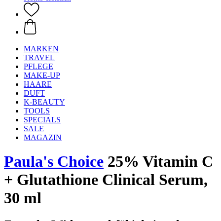
MARKEN
TRAVEL
PFLEGE
MAKE-UP
HAARE
DUFT
K-BEAUTY
TOOLS
SPECIALS
SALE
MAGAZIN
Paula's Choice
25% Vitamin C
+ Glutathione Clinical Serum,
30 ml