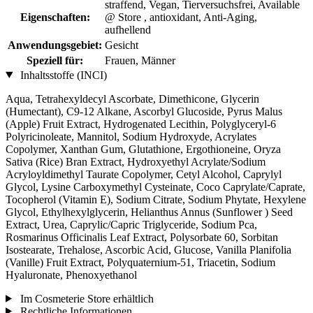
straffend, Vegan, Tierversuchsfrei, Available
Eigenschaften:
@ Store , antioxidant, Anti-Aging,
aufhellend
Anwendungsgebiet:
Gesicht
Speziell für:
Frauen, Männer
Inhaltsstoffe (INCI)
Aqua, Tetrahexyldecyl Ascorbate, Dimethicone, Glycerin
(Humectant), C9-12 Alkane, Ascorbyl Glucoside, Pyrus Malus
(Apple) Fruit Extract, Hydrogenated Lecithin, Polyglyceryl-6
Polyricinoleate, Mannitol, Sodium Hydroxyde, Acrylates
Copolymer, Xanthan Gum, Glutathione, Ergothioneine, Oryza
Sativa (Rice) Bran Extract, Hydroxyethyl Acrylate/Sodium
Acryloyldimethyl Taurate Copolymer, Cetyl Alcohol, Caprylyl
Glycol, Lysine Carboxymethyl Cysteinate, Coco Caprylate/Caprate,
Tocopherol (Vitamin E), Sodium Citrate, Sodium Phytate, Hexylene
Glycol, Ethylhexylglycerin, Helianthus Annus (Sunflower ) Seed
Extract, Urea, Caprylic/Capric Triglyceride, Sodium Pca,
Rosmarinus Officinalis Leaf Extract, Polysorbate 60, Sorbitan
Isostearate, Trehalose, Ascorbic Acid, Glucose, Vanilla Planifolia
(Vanille) Fruit Extract, Polyquaternium-51, Triacetin, Sodium
Hyaluronate, Phenoxyethanol
Im Cosmeterie Store erhältlich
Rechtliche Informationen