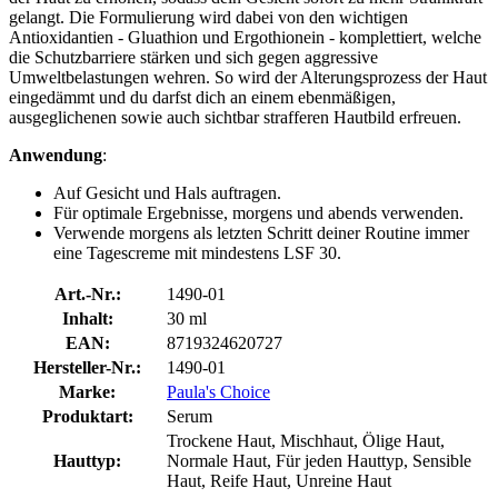
gelangt. Die Formulierung wird dabei von den wichtigen
Antioxidantien - Gluathion und Ergothionein - komplettiert, welche
die Schutzbarriere stärken und sich gegen aggressive
Umweltbelastungen wehren. So wird der Alterungsprozess der Haut
eingedämmt und du darfst dich an einem ebenmäßigen,
ausgeglichenen sowie auch sichtbar strafferen Hautbild erfreuen.
Anwendung
:
Auf Gesicht und Hals auftragen.
Für optimale Ergebnisse, morgens und abends verwenden.
Verwende morgens als letzten Schritt deiner Routine immer
eine Tagescreme mit mindestens LSF 30.
Art.-Nr.:
1490-01
Inhalt:
30 ml
EAN:
8719324620727
Hersteller-Nr.:
1490-01
Marke:
Paula's Choice
Produktart:
Serum
Trockene Haut, Mischhaut, Ölige Haut,
Hauttyp:
Normale Haut, Für jeden Hauttyp, Sensible
Haut, Reife Haut, Unreine Haut