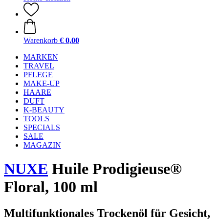
Warenkorb
€ 0,00
MARKEN
TRAVEL
PFLEGE
MAKE-UP
HAARE
DUFT
K-BEAUTY
TOOLS
SPECIALS
SALE
MAGAZIN
NUXE
Huile Prodigieuse®
Floral, 100 ml
Multifunktionales Trockenöl für Gesicht,