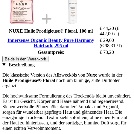
€ 44,20
(€
NUXE Huile Prodigieuse® Floral, 100 ml
442,00 / l)
Innersense Organic Beauty Pure Harmony
€ 29,00
Hairbath, 295 ml
(€ 98,31 / l)
Gesamtpreis:
€ 73,20
Beide in den Warenkorb
Beschreibung
Die klassische Version des Allzwecköls von
Nuxe
wurde in der
Huile Prodigieuse® Floral
noch um blumige, süße Duftnoten
ergänzt.
Die hochwirksame Formulierung des Trockenöls bleibt unverändert.
Es ist für Gesicht, Körper und Haare nährend und regenerierend.
Sieben wertvolle Pflanzenöle, darunter Tsubaki- und Arganöl,
sorgen für wunderbar gepflegte Haut und glänzendes Haar. Die
einzigartige Trockenöl-Textur zieht sofort ein, ohne einen Film auf
der Haut zu hinterlassen, und der spritzige, blumige Duft sorgt für
einen echten Verwöhnmoment.