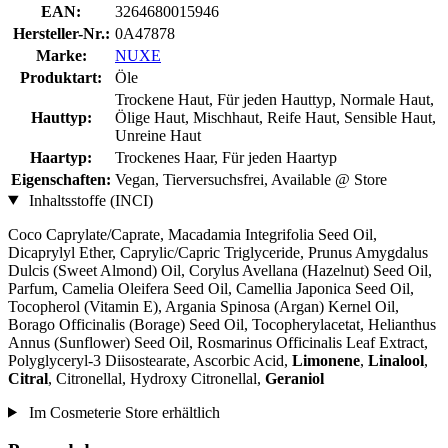
EAN:
3264680015946
Hersteller-Nr.:
0A47878
Marke:
NUXE
Produktart:
Öle
Trockene Haut, Für jeden Hauttyp, Normale Haut,
Hauttyp:
Ölige Haut, Mischhaut, Reife Haut, Sensible Haut,
Unreine Haut
Haartyp:
Trockenes Haar, Für jeden Haartyp
Eigenschaften:
Vegan, Tierversuchsfrei, Available @ Store
Inhaltsstoffe (INCI)
Coco Caprylate/Caprate, Macadamia Integrifolia Seed Oil,
Dicaprylyl Ether, Caprylic/Capric Triglyceride, Prunus Amygdalus
Dulcis (Sweet Almond) Oil, Corylus Avellana (Hazelnut) Seed Oil,
Parfum, Camelia Oleifera Seed Oil, Camellia Japonica Seed Oil,
Tocopherol (Vitamin E), Argania Spinosa (Argan) Kernel Oil,
Borago Officinalis (Borage) Seed Oil, Tocopherylacetat, Helianthus
Annus (Sunflower) Seed Oil, Rosmarinus Officinalis Leaf Extract,
Polyglyceryl-3 Diisostearate, Ascorbic Acid,
Limonene
,
Linalool
,
Citral
, Citronellal, Hydroxy Citronellal,
Geraniol
Im Cosmeterie Store erhältlich