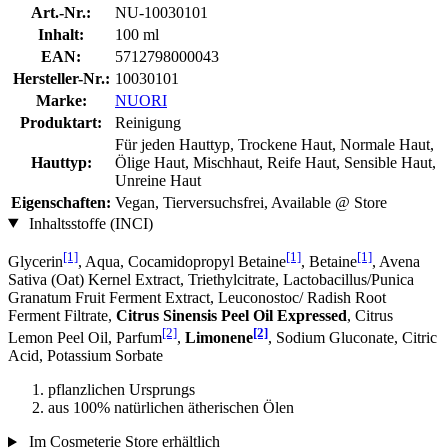
Art.-Nr.:
NU-10030101
Inhalt:
100 ml
EAN:
5712798000043
Hersteller-Nr.:
10030101
Marke:
NUORI
Produktart:
Reinigung
Für jeden Hauttyp, Trockene Haut, Normale Haut,
Hauttyp:
Ölige Haut, Mischhaut, Reife Haut, Sensible Haut,
Unreine Haut
Eigenschaften:
Vegan, Tierversuchsfrei, Available @ Store
Inhaltsstoffe (INCI)
[1]
[1]
[1]
Glycerin
, Aqua, Cocamidopropyl Betaine
, Betaine
, Avena
Sativa (Oat) Kernel Extract, Triethylcitrate, Lactobacillus/Punica
Granatum Fruit Ferment Extract, Leuconostoc/ Radish Root
Ferment Filtrate,
Citrus Sinensis Peel Oil Expressed
, Citrus
[2]
[2]
Lemon Peel Oil, Parfum
,
Limonene
, Sodium Gluconate, Citric
Acid, Potassium Sorbate
pflanzlichen Ursprungs
aus 100% natürlichen ätherischen Ölen
Im Cosmeterie Store erhältlich