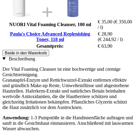
€ 35,00
(€ 350,00
NUORI Vital Foaming Cleanser, 100 ml
/ l)
Paula's Choice Advanced Replenishing
€ 28,90
Toner, 118 ml
(€ 244,92 / l)
Gesamtpreis:
€ 63,90
Beide in den Warenkorb
Beschreibung
Der Vital Foaming Cleanser ist eine hochwertige und cremige
Gesichtsreinigung.
Granatapfel-Enzym und Rettichwurzel-Extrakt entfernen effektiv
und gründlich Make-up Reste, Umwelteinflüsse und abgestorbene
Hautzellen. Haferkern-Extrakt und natürliches Betain beinhalten
wertvolle Antioxidantien, die die Hautberriere schützen und
gleichzeitig Irritationen bekämpfen. Pflanzliches Glyzerin schützt
die Haut zusätzlich vor dem Austrocknen.
Anwendung:
1-3 Pumpstöße in die Handinnenfläche auftragen und
sanft in die Gesichtshaut einmassieren. Anschließend mit lauwarmen
Wasser abwaschen.