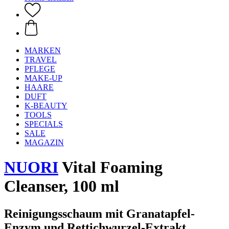
MARKEN
TRAVEL
PFLEGE
MAKE-UP
HAARE
DUFT
K-BEAUTY
TOOLS
SPECIALS
SALE
MAGAZIN
NUORI
Vital Foaming
Cleanser, 100 ml
Reinigungsschaum mit Granatapfel-
Enzym und Rettichwurzel-Extrakt