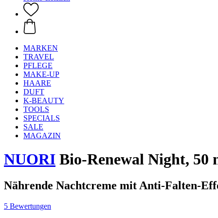
MARKEN
TRAVEL
PFLEGE
MAKE-UP
HAARE
DUFT
K-BEAUTY
TOOLS
SPECIALS
SALE
MAGAZIN
NUORI
Bio-Renewal Night, 50 
Nährende Nachtcreme mit Anti-Falten-Eff
5 Bewertungen