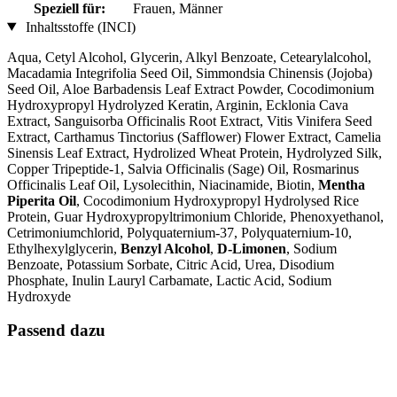
Speziell für:
Frauen, Männer
Inhaltsstoffe (INCI)
Aqua, Cetyl Alcohol, Glycerin, Alkyl Benzoate, Cetearylalcohol,
Macadamia Integrifolia Seed Oil, Simmondsia Chinensis (Jojoba)
Seed Oil, Aloe Barbadensis Leaf Extract Powder, Cocodimonium
Hydroxypropyl Hydrolyzed Keratin, Arginin, Ecklonia Cava
Extract, Sanguisorba Officinalis Root Extract, Vitis Vinifera Seed
Extract, Carthamus Tinctorius (Safflower) Flower Extract, Camelia
Sinensis Leaf Extract, Hydrolized Wheat Protein, Hydrolyzed Silk,
Copper Tripeptide-1, Salvia Officinalis (Sage) Oil, Rosmarinus
Officinalis Leaf Oil, Lysolecithin, Niacinamide, Biotin,
Mentha
Piperita Oil
, Cocodimonium Hydroxypropyl Hydrolysed Rice
Protein, Guar Hydroxypropyltrimonium Chloride, Phenoxyethanol,
Cetrimoniumchlorid, Polyquaternium-37, Polyquaternium-10,
Ethylhexylglycerin,
Benzyl Alcohol
,
D-Limonen
, Sodium
Benzoate, Potassium Sorbate, Citric Acid, Urea, Disodium
Phosphate, Inulin Lauryl Carbamate, Lactic Acid, Sodium
Hydroxyde
Passend dazu