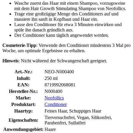
Wasche zuerst das Haar mit einem Shampoo, vorzugsweise
mit dem Hair Growth Stimulating Shampoo von Neofollics.
Trage eine großzügige Menge des Conditioners auf und
massiere ihn sanft in Kopfhaut und Haar ein.
Lasse den Conditioner für etwa 3 Minuten einwirken und
spüle ihn danach gründlich aus.
Der Conditioner kann täglich angewendet werden.
Cosmeterie-Tipp
: Verwende den Conditioner mindestens 3 Mal pro
Woche, um optimale Ergebnisse zu erhalten.
Hinweis
: Nicht während der Schwangerschaft geeignet.
Art.-Nr.:
NEO-N000400
Inhalt:
250 ml
EAN:
8719992068081
Hersteller-Nr.:
N000400
Marke:
Neofollics
Produktart:
Conditioner
Haartyp:
Feines Haar, Schuppiges Haar
Tierversuchsfrei, Vegan, Silikonfrei,
Eigenschaften:
Parabenfrei, Sulfatfrei
Anwendungsgebiet:
Haare