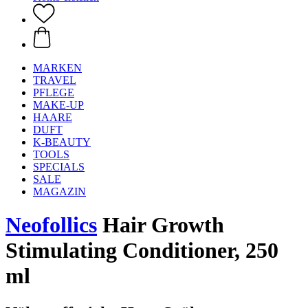
MARKEN
TRAVEL
PFLEGE
MAKE-UP
HAARE
DUFT
K-BEAUTY
TOOLS
SPECIALS
SALE
MAGAZIN
Neofollics
Hair Growth
Stimulating Conditioner, 250
ml