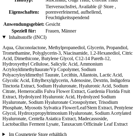
Tierversuchsfrei, Available @ Store ,
Eigenschaften:
porenverfeinernd, aufhellend,
Feuchtigkeitsspendend
Anwendungsgebiet:
Gesicht
Speziell für:
Frauen, Männer
Inhaltsstoffe (INCI)
Aqua, Gluconolactone, Methylpropanediol, Glycerin, Propandiol,
Tromethamine, Polyglycerin-3, Niacinamide, 1.2-Hexanediol, Citric
Acid, Dimethicone, Butylene Glycol, C12-14 Pareth-12,
Hydroxyethyl Cellulose, Salicylic Acid, Ammonium
Acryloyldimethyltaurate/Vp Copolymer, Sodium
Polyacryloyldimethyl Taurate, Lecithin, Allantoin, Lactic Acid,
Glycolic Acid, Ethylhexylglycerin, Adenosine, Dextrin, Indigofera
Tinctoria Extract, Sodium Hyaluronate, Hyaluronic Acid, Sodium
Citrate, Hemerocallis Fulva Flower Extract, Gardenia Florida Fruit
Extract, Hydrolyzed Hyaluronic Acid, Hydrolyzed Sodium
Hyaluronate, Sodium Hyaluronate Crosspolymer, Trisodium
Phosphate, Myosotis Sylvatica Flower/Leaf/Stem Extract, Pentylene
Glycol, Hydroxypropyltrimonium Hyaluronate, Sodium Acetylated
Hyaluronate, Centella Asiatica Extract, Madecassoside,
Lactobacillus Ferment Lysate, Taraxacum Officinale Leaf Extract
Im Cosmeterie Store erhältlich