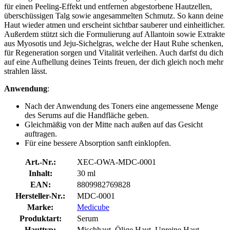
für einen Peeling-Effekt und entfernen abgestorbene Hautzellen,
überschüssigen Talg sowie angesammelten Schmutz. So kann deine
Haut wieder atmen und erscheint sichtbar sauberer und einheitlicher.
Außerdem stützt sich die Formulierung auf Allantoin sowie Extrakte
aus Myosotis und Jeju-Sichelgras, welche der Haut Ruhe schenken,
für Regeneration sorgen und Vitalität verleihen. Auch darfst du dich
auf eine Aufhellung deines Teints freuen, der dich gleich noch mehr
strahlen lässt.
Anwendung
:
Nach der Anwendung des Toners eine angemessene Menge
des Serums auf die Handfläche geben.
Gleichmäßig von der Mitte nach außen auf das Gesicht
auftragen.
Für eine bessere Absorption sanft einklopfen.
Art.-Nr.:
XEC-OWA-MDC-0001
Inhalt:
30 ml
EAN:
8809982769828
Hersteller-Nr.:
MDC-0001
Marke:
Medicube
Produktart:
Serum
Hauttyp:
Mischhaut, Ölige Haut, Unreine Haut