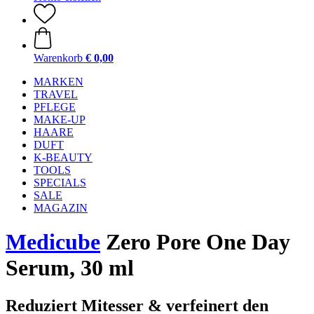
Warenkorb
€ 0,00
MARKEN
TRAVEL
PFLEGE
MAKE-UP
HAARE
DUFT
K-BEAUTY
TOOLS
SPECIALS
SALE
MAGAZIN
Medicube
Zero Pore One Day
Serum, 30 ml
Reduziert Mitesser & verfeinert den