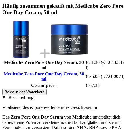
Häufig zusammen gekauft mit Medicube Zero Pore
One Day Cream, 50 ml
Medicube Zero Pore One Day Serum, 30
€ 31,30
(€ 1.043,33 /
ml
l)
Medicube Zero Pore One Day Cream, 50
€ 36,05
(€ 721,00 / l)
ml
Gesamtpreis:
€ 67,35
Beide in den Warenkorb
Beschreibung
Vitalisierendes & porenverfeinerndes Gesichtsserum
Das
Zero Pore One Day Serum
von
Medicube
unterstützt dich
dabei, deine Poren zu verkleinern, die Haut zu glätten und sie mit
Feuchtigkeit zu versorgen. Dafür sorgen AHA, BHA sowie PHA